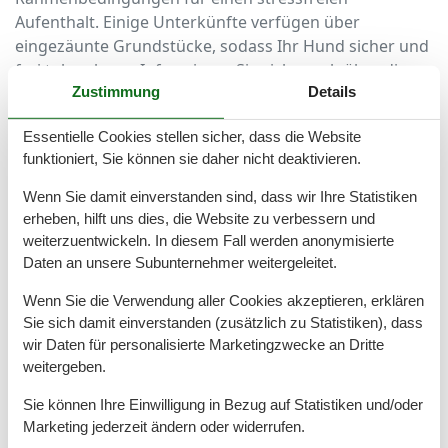
Aufenthalt. Einige Unterkünfte verfügen über
eingezäunte Grundstücke, sodass Ihr Hund sicher und
frei toben kann. Informieren Sie sich vorab über die
Zustimmung
Details
jeweiligen Angebote und finden Sie Ihr perfektes
Urlaubsdomizil.
Essentielle Cookies stellen sicher, dass die Website
Aktivitäten für Sie und Ihren Hund an der
funktioniert, Sie können sie daher nicht deaktivieren.
Nordsee
Wenn Sie damit einverstanden sind, dass wir Ihre Statistiken
erheben, hilft uns dies, die Website zu verbessern und
Eiderstedt bietet zahlreiche Möglichkeiten für
weiterzuentwickeln. In diesem Fall werden anonymisierte
abwechslungsreiche Aktivitäten mit Hund. Die
Daten an unsere Subunternehmer weitergeleitet.
endlosen Sandstrände laden zum ausgiebigen
Wenn Sie die Verwendung aller Cookies akzeptieren, erklären
Spaziergang und Spielen ein. Hundestrände mit
Sie sich damit einverstanden (zusätzlich zu Statistiken), dass
ausgewiesenen Freilaufflächen machen den Aufenthalt
wir Daten für personalisierte Marketingzwecke an Dritte
besonders angenehm. Auch Wattwanderungen,
weitergeben.
Fahrradtouren und Ausflüge durch die einzigartige
Marschlandschaft lassen keine Langeweile
Sie können Ihre Einwilligung in Bezug auf Statistiken und/oder
aufkommen. So wird Ihr Urlaub zu einem Erlebnis, das
Marketing jederzeit ändern oder widerrufen.