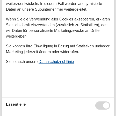
weiterzuentwickeln. In diesem Fall werden anonymisierte
Plattdeutsch für: Geht nicht, gibt’s nicht.
Daten an unsere Subunternehmer weitergeleitet.
Wenn Sie die Verwendung aller Cookies akzeptieren, erklären
Dat is de Besatzung
Sie sich damit einverstanden (zusätzlich zu Statistiken), dass
wir Daten für personalisierte Marketingzwecke an Dritte
Wir selbst sind an der Küste zuhause und echte
weitergeben.
Nordlichter, Inselkinder, Fischköppe und Meer-Fans.
Die Begeisterung für die schönen Strände, weiten
Sie können Ihre Einwilligung in Bezug auf Statistiken und/oder
Marketing jederzeit ändern oder widerrufen.
Felder und ordentlich Wind um die Ohren teilen wir
alle. Egal ob am Telefon oder per E-Mail, bei Fragen
Siehe auch unsere
Datanschutzrichtlinie
erreichen Sie immer einen Küstenbegeisterten, der Sie
gern durch die Suche und die Buchung einer
passenden Unterkunft steuert.
Dat is Metatravel
Essentielle
Wir, die Metatravel Deutschland GmbH, haben bereits
seit 2010 Kurs auf die deutsche Küste genommen und