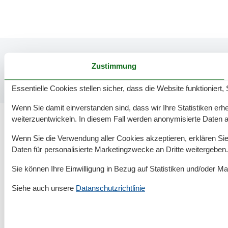
Zustimmung
Essentielle Cookies stellen sicher, dass die Website funktioniert,
Wenn Sie damit einverstanden sind, dass wir Ihre Statistiken erhe
weiterzuentwickeln. In diesem Fall werden anonymisierte Daten 
Wenn Sie die Verwendung aller Cookies akzeptieren, erklären Sie 
1.101 tolle Ferienwohnungen in der Wesermarsch
Daten für personalisierte Marketingzwecke an Dritte weitergeben.
Sie können Ihre Einwilligung in Bezug auf Statistiken und/oder Ma
Siehe auch unsere
Datanschutzrichtlinie
Rund um deinen Urlaub an der Nordsee
Unterkünfte nach Region
▾