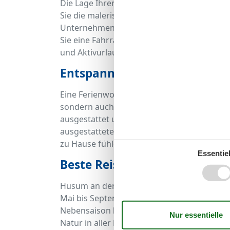
Die Lage Ihrer Ferienwohnung eröffnet Ihne
Sie die malerische Altstadt Husums mit ih
Unternehmen Sie Spaziergänge entlang der
Sie eine Fahrradtour durch die idyllische L
und Aktivurlauber ist Husum ein perfektes R
Entspannung und Komfort in
Eine Ferienwohnung mit Meerblick in Husum
sondern auch modernen Komfort und gemüt
ausgestattet und bieten alles, was Sie für 
ausgestatteten Küche bis hin zu komfortab
zu Hause fühlen und den Alltag hinter sich 
Essentiel
Beste Reisezeit für Husum mi
Husum an der Nordsee ist das ganze Jahr üb
Mai bis September laden zu langen Strands
Nebensaison hat ihren Reiz: Mit weniger To
Natur in aller Ruhe genießen. Je nach Wunsc