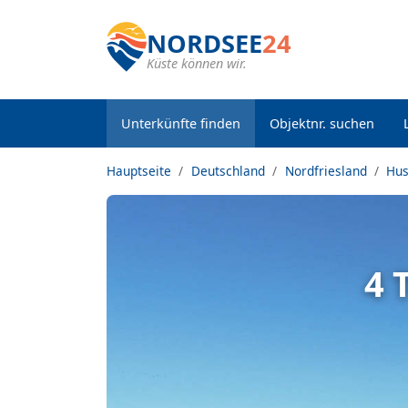
NORDSEE
24
Küste können wir.
Unterkünfte finden
Objektnr. suchen
Hauptseite
Deutschland
Nordfriesland
Hu
4 