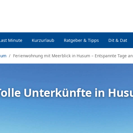
Last Minute
Kurzurlaub
Ratgeber & Tipps
Dit & Dat
sum
Ferienwohnung mit Meerblick in Husum – Entspannte Tage a
Tolle Unterkünfte in Hu