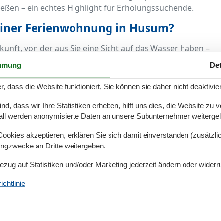
eßen – ein echtes Highlight für Erholungssuchende.
einer Ferienwohnung in Husum?
kunft, von der aus Sie eine Sicht auf das Wasser haben –
e angrenzende Bucht. Eine Ferienwohnung mit Meerblick
mmung
Det
en Ausblick, der Ihren Aufenthalt noch unvergesslicher
as offene Nordseeufer oder eine stille Wasserfläche vor
r, dass die Website funktioniert, Sie können sie daher nicht deaktivie
für eine entspannte Atmosphäre.
d, dass wir Ihre Statistiken erheben, hilft uns dies, die Website zu 
gen mit Meerblick in Husum
all werden anonymisierte Daten an unsere Subunternehmer weitergele
 Ferienwohnungen, die diesen begehrten Blick auf das
okies akzeptieren, erklären Sie sich damit einverstanden (zusätzlich
tingzwecke an Dritte weitergeben.
Apartments im Zentrum, charmante Wohnungen in
ile am Stadtrand – jede Unterkunft ist einzigartig und
Bezug auf Statistiken und/oder Marketing jederzeit ändern oder widerr
dieser Ferienwohnungen verfügen zudem über Balkone
ck besonders gut genießen können.
chtlinie
rienwohnung mit Meerblick