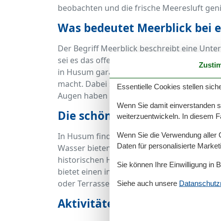
beobachten und die frische Meeresluft geni
Was bedeutet Meerblick bei 
Der Begriff Meerblick beschreibt eine Unter
sei es das offene Meer, die Förde oder ein
Zusti
in Husum garantiert Ihnen diesen besonder
macht. Dabei spielt es keine Rolle, ob Sie d
Essentielle Cookies stellen siche
Augen haben – die Nähe zum Wasser sorgt 
Wenn Sie damit einverstanden sin
Die schönsten Ferienwohnun
weiterzuentwickeln. In diesem F
In Husum finden Sie eine große Auswahl an
Wenn Sie die Verwendung aller Co
Daten für personalisierte Marke
Wasser bieten. Ob modern eingerichtete 
historischen Häusern oder großzügige Domiz
Sie können Ihre Einwilligung in 
bietet einen individuellen Charme. Viele 
oder Terrassen, von denen Sie den Meerbli
Siehe auch unsere
Datanschutzri
Aktivitäten rund um Ihre Fe