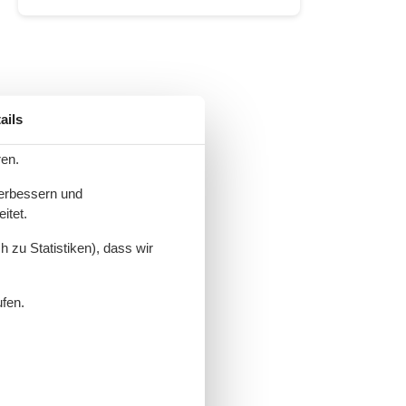
ails
ren.
verbessern und
itet.
 zu Statistiken), dass wir
ufen.