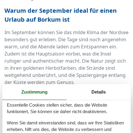
Warum der September ideal für einen
Urlaub auf Borkum ist
Im September können Sie das milde Klima der Nordsee
besonders gut erleben. Die Tage sind noch angenehm
warm, und die Abende laden zum Entspannen ein.
Zudem ist die Hauptsaison vorbei, was die Insel
ruhiger und authentischer macht. Die Natur zeigt sich
in ihren goldenen Herbstfarben, die Strände sind
weitgehend unberührt, und die Spaziergänge entlang
der Küste werden zum Genuss.
Zustimmung
Details
Erlebnisse und Freizeitgestaltung im
September auf Borkum
Essentielle Cookies stellen sicher, dass die Website
funktioniert, Sie können sie daher nicht deaktivieren.
Im September locken zahlreiche Outdoor-Aktivitäten
Wenn Sie damit einverstanden sind, dass wir Ihre Statistiken
wie Radtouren, Wattwanderungen und
erheben, hilft uns dies, die Website zu verbessern und
Strandspaziergänge. Die kühle Meeresbrise und die