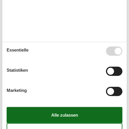
Nach einem aktiven Tag können Sie regionale
Spezialitäten in den zahlreichen Restaurants der Insel
probieren. Frischer Fisch, saisonale Gerichte und
norddeutsche Küche runden Ihr Urlaubserlebnis ab.
Ein Ferienhaus bietet Ihnen zudem die Möglichkeit,
auch mal gemütlich selbst zu kochen und den Tag
Essentielle
entspannt ausklingen zu lassen.
Planen Sie jetzt Ihren Septemberurlaub –
Statistiken
Finden Sie Ihr Ferienhaus auf Borkum
Um Ihr perfektes Ferienhaus für einen Urlaub im
Marketing
September zu sichern, empfehlen wir Ihnen, gezielt
nach Unterkünften mit Anreise in diesem Monat zu
suchen. So finden Sie die passende Unterkunft, die
Ihren Bedürfnissen entspricht, und können sich auf
einen unvergesslichen Herbsturlaub freuen.