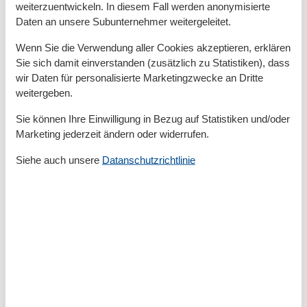
weiterzuentwickeln. In diesem Fall werden anonymisierte
weitläufigen Dünenlandschaften schaffen ideale
Daten an unsere Subunternehmer weitergeleitet.
Bedingungen für Erholung und Bewegung. Auch
kulturelle Veranstaltungen und lokale Feste sind im
Wenn Sie die Verwendung aller Cookies akzeptieren, erklären
Herbst auf Borkum zu entdecken und bieten
Sie sich damit einverstanden (zusätzlich zu Statistiken), dass
besondere Einblicke in das Inselleben.
wir Daten für personalisierte Marketingzwecke an Dritte
weitergeben.
Vorteile eines Ferienhauses für den
Sie können Ihre Einwilligung in Bezug auf Statistiken und/oder
Herbsturlaub
Marketing jederzeit ändern oder widerrufen.
Ein Ferienhaus ermöglicht Ihnen maximale Flexibilität
Siehe auch unsere
Datanschutzrichtlinie
und Komfort. Sie können Ihren Tagesablauf frei
gestalten, selbst kochen und entspannte Abende in
einem privaten Ambiente genießen. Gerade im
September, wenn das Wetter wechselhaft sein kann,
bietet ein Ferienhaus die perfekte
Rückzugsmöglichkeit nach erlebnisreichen Tagen.
Kulinarische Genüsse und Erholung auf
Borkum