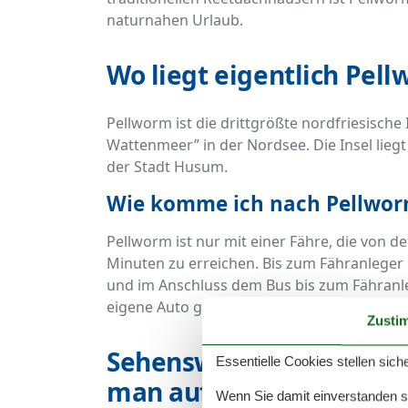
naturnahen Urlaub.
Wo liegt eigentlich Pel
Pellworm ist die drittgrößte nordfriesische
Wattenmeer” in der Nordsee. Die Insel liegt
der Stadt Husum.
Wie komme ich nach Pellwo
Pellworm ist nur mit einer Fähre, die von d
Minuten zu erreichen. Bis zum Fähranlege
und im Anschluss dem Bus bis zum Fähranle
eigene Auto genutzt werden.
Zusti
Sehenswertes, Freizeit 
Essentielle Cookies stellen siche
man auf Pellworm mac
Wenn Sie damit einverstanden sin