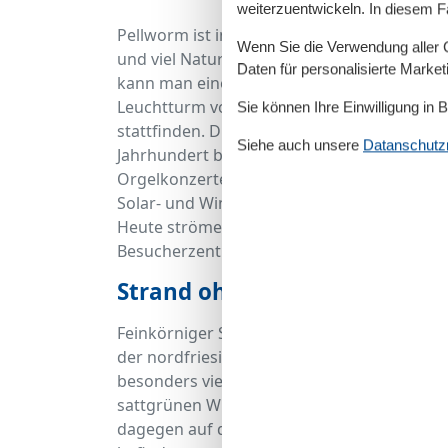
weiterzuentwickeln. In diesem F
Pellworm ist in erster Linie für alle das ri
Wenn Sie die Verwendung aller Co
und viel Natur sehnen. Doch es gibt auch e
Daten für personalisierte Marke
kann man einen Einblick in die Geschichte 
Leuchtturm von 1906, der besichtigt werde
Sie können Ihre Einwilligung in 
stattfinden. Die alte Kirche St. Salvador an
Siehe auch unsere
Datanschutzri
Jahrhundert begann, ist ebenfalls einen A
Orgelkonzerte bei Kerzenschein veranstalte
Solar- und Windenergie auf Pellworm. Es w
Heute strömen zahlreiche Besucher zur Anl
Besucherzentrum beheimatet.
Strand ohne Sand
Feinkörniger Sand, der einem sanft die Füße
der nordfriesischen Insel sind grün. Bedeute
besonders viele Badestellen gibt es im Nor
sattgrünen Wiese, weil es sich bei Pellwor
dagegen auf den Spielplätzen zu finden, di