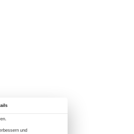
ails
ren.
verbessern und