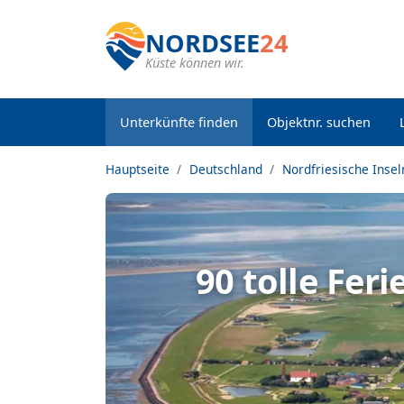
NORDSEE
24
Küste können wir.
Unterkünfte finden
Objektnr. suchen
Hauptseite
Deutschland
Nordfriesische Insel
90 tolle Fe