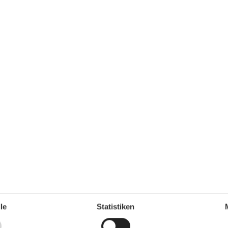
t der sogenannte „Leuchtturm“. Er ist besonders für
tarbeiter der Deutschen-Lebens-Rettungs-Gesellschaft
e.
le
Statistiken