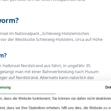
lworm?
 Insel im Nationalpark „Schleswig-Holsteinisches
 vor der Westküste Schleswig-Holsteins, circa auf Höhe
rm?
er Halbinsel Nordstrand aus fährt, in ungefähr 35
r gelangt man mit einer Bahnverbindung nach Husum
ger auf Nordstrand. Alternativ kann natürlich das
mmung
Det
und Ausflugsziele: Was kann
r, dass die Website funktioniert, Sie können sie daher nicht deaktivie
hen?
d, dass wir Ihre Statistiken erheben, hilft uns dies, die Website zu 