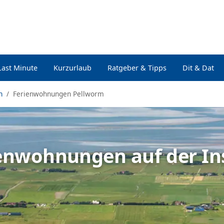
Last Minute
Kurzurlaub
Ratgeber & Tipps
Dit & Dat
n
Ferienwohnungen Pellworm
rienwohnungen auf der In