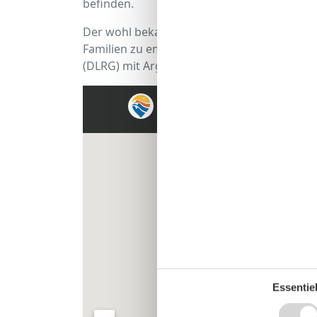
befinden.
Der wohl bekannteste Pellwormer Strand is
Familien zu empfehlen. Hier beobachten Mi
(DLRG) mit Argusaugen die Küstenabschnitt
Essentiel