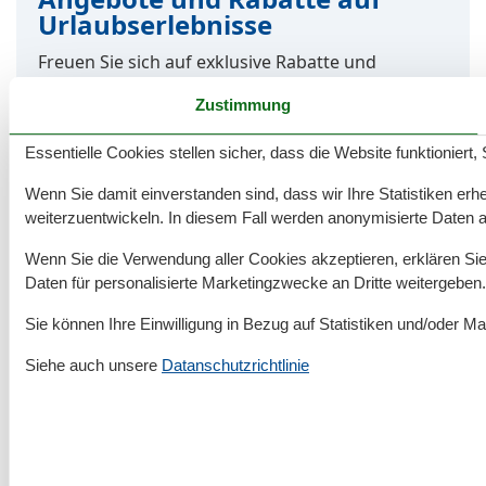
Urlaubserlebnisse
Freuen Sie sich auf exklusive Rabatte und
außergewöhnliche Erlebnisse!
Hier finden Sie die
Zustimmung
besten Angebote unserer Partner – ideal, um Ihre
Ferien mit zusätzlichen Highlights zu bereichern.
Essentielle Cookies stellen sicher, dass die Website funktioniert,
Angebote und Rabatte
Wenn Sie damit einverstanden sind, dass wir Ihre Statistiken erhe
weiterzuentwickeln. In diesem Fall werden anonymisierte Daten 
Wenn Sie die Verwendung aller Cookies akzeptieren, erklären Sie 
Daten für personalisierte Marketingzwecke an Dritte weitergeben.
Rund um deinen Urlaub an der Nordsee
Sie können Ihre Einwilligung in Bezug auf Statistiken und/oder Ma
Siehe auch unsere
Datanschutzrichtlinie
Unterkünfte nach Region
▾
Sylt
▾