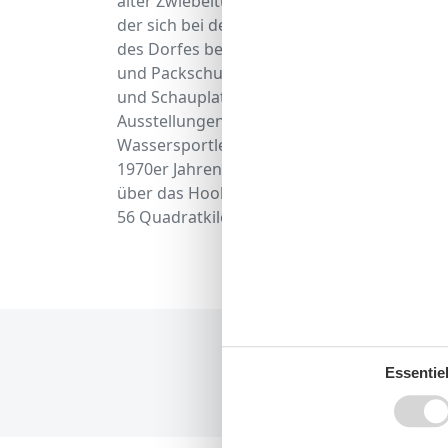
alter Zwiebelturm befindet sich auf dem Da
der sich bei der Hooksieler Werft dafür beda
des Dorfes befindet sich der alte Hafen, d
und Packschuppen aus dem Jahr 1821. Der a
und Schauplatz der vielbesuchten Hafenfest
Ausstellungen und Seminaren Kulturinteressie
Wassersportler, ist aber auch eine Attrakti
1970er Jahren durch Landgewinnungsmaßnahm
über das Hook-Siel direkt in den alten Hafen
56 Quadratkilometern.
Essentiel