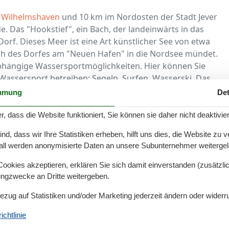
n
Wilhelmshaven
und 10 km im Nordosten der Stadt Jever
e. Das "Hookstief", ein Bach, der landeinwärts in das
rf. Dieses Meer ist eine Art künstlicher See von etwa
lich des Dorfes am "Neuen Hafen" in die Nordsee mündet.
abhängige Wassersportmöglichkeiten. Hier können Sie
 Wassersport betreiben: Segeln, Surfen, Wasserski. Das
e Präsentation des Seesegelns und einen eigenen
mmung
Det
r, dass die Website funktioniert, Sie können sie daher nicht deaktivie
nd Umgebung warten auf ihre Gäste, um ihnen die
gend zu zeigen. Ob groß oder klein, mieten Sie Ihre
d, dass wir Ihre Statistiken erheben, hilft uns dies, die Website zu 
all werden anonymisierte Daten an unsere Subunternehmer weitergele
einen einzigartigen Familienurlaub in idyllischer Natur.
nden Sie auch einen rund 3,5 km langen Strand mit
okies akzeptieren, erklären Sie sich damit einverstanden (zusätzlich
rch ein Meerwasser-Hallenbad und ein Gästehaus mit
tingzwecke an Dritte weitergeben.
en Bibliothek.
Bezug auf Statistiken und/oder Marketing jederzeit ändern oder widerr
e historische Gebäude, die einen Besuch wert sind. Zu
chtlinie
athaus und das heutige Künstlerhaus. Ein hundert Jahre