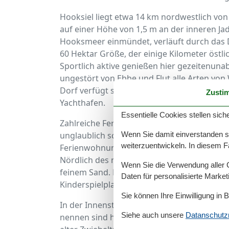
Hooksiel liegt etwa 14 km nordwestlich vo
auf einer Höhe von 1,5 m an der inneren Jad
Hooksmeer einmündet, verläuft durch das Do
60 Hektar Größe, der einige Kilometer öst
Sportlich aktive genießen hier gezeitenun
ungestört von Ebbe und Flut alle Arten von
Dorf verfügt sogar über ein Zentrum für di
Zusti
Yachthafen.
Essentielle Cookies stellen siche
Zahlreiche Ferienwohnungen in Hooksiel u
unglaublich schönen Landschaften dieser Ge
Wenn Sie damit einverstanden sin
weiterzuentwickeln. In diesem F
Ferienwohnung in Hooksiel und genießen Sie 
Nördlich des neuen Dammes bei Hooksiel fi
Wenn Sie die Verwendung aller Co
feinem Sand. Ergänzt wird das Angebot du
Daten für personalisierte Marke
Kinderspielplatz und einer gut ausgestattet
Sie können Ihre Einwilligung in 
In der Innenstadt von Hooksiel gibt es viel
Siehe auch unsere
Datanschutzri
nennen sind hier vor allem das ehemalige R