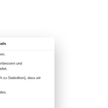
ails
ren.
verbessern und
itet.
 zu Statistiken), dass wir
ufen.