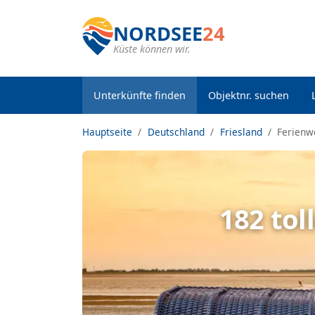
NORDSEE
24
Küste können wir.
Unterkünfte finden
Objektnr. suchen
Hauptseite
Deutschland
Friesland
Ferienw
182 tol