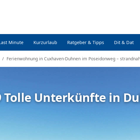
Last Minute
Kurzurlaub
Ratgeber & Tipps
Dit & Dat
Ferienwohnung in Cuxhaven-Duhnen im Poseidonweg – strandna
9 Tolle Unterkünfte in D