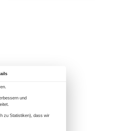
ails
ren.
verbessern und
itet.
 zu Statistiken), dass wir