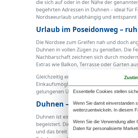
die sich auf oder in der Nähe der genannte
begehrten Adressen in Duhnen – ideal für Fa
Nordseeurlaub unabhängig und entspannt
Urlaub im Poseidonweg – ruh
Die Nordsee zum Greifen nah und doch ang
Duhnen in vollen Zügen zu genießen. Die F
Nachbarschaft zeichnen sich durch modern
Extras wie Balkon, Terrasse oder Garten aus
Gleichzeitig erreichen Sie zu Fuß in weni
Zusti
Einkaufsmöglichkeiten sowie zahlreiche Re
gelungenen Urlaub.
Essentielle Cookies stellen siche
Duhnen – der perfekte Ort fü
Wenn Sie damit einverstanden sin
weiterzuentwickeln. In diesem F
Duhnen ist ein traditionsreicher und denno
Wenn Sie die Verwendung aller Co
begeistert. Die Nähe zum UNESCO-Weltnatu
Daten für personalisierte Marke
und das breit gefächerte Freizeitangebot m