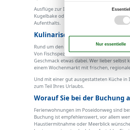
Ausflüge zur Insel Neuwerk, Fahrten mit d
Essentiel
Kugelbake oder ein Bummel durch die Cuxha
Aufenthalts.
Kulinarischer Genuss direkt 
Rund um den Poseidonweg lädt eine Vielzah
Von Fischspezialitäten über italienische Küc
Geschmack etwas dabei. Wer lieber selbst 
einem Wochenmarkt mit frischen, regional
Und mit einer gut ausgestatteten Küche in
zum Teil Ihres Urlaubs.
Worauf Sie bei der Buchung a
Ferienwohnungen im Poseidonweg sind beson
Buchung ist empfehlenswert, vor allem wen
Haustiermitnahme oder Meerblick wünschen