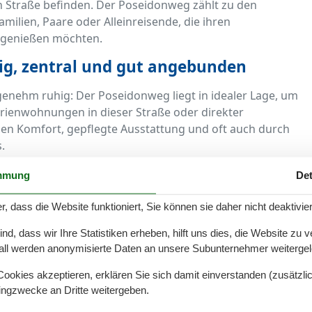
n Straße befinden. Der Poseidonweg zählt zu den
milien, Paare oder Alleinreisende, die ihren
 genießen möchten.
ig, zentral und gut angebunden
enehm ruhig: Der Poseidonweg liegt in idealer Lage, um
erienwohnungen in dieser Straße oder direkter
en Komfort, gepflegte Ausstattung und oft auch durch
.
gen Minuten den Deich, die Duhner Strandpromenade,
mmung
Det
staurants – perfekte Voraussetzungen für einen
r, dass die Website funktioniert, Sie können sie daher nicht deaktivie
r entspannte Ferientage
d, dass wir Ihre Statistiken erheben, hilft uns dies, die Website zu 
all werden anonymisierte Daten an unsere Subunternehmer weitergele
ch moderner Ferienort, der jedes Jahr viele Nordseefans
okies akzeptieren, erklären Sie sich damit einverstanden (zusätzlich
rerbe Wattenmeer, die kilometerlangen Sandstrände
tingzwecke an Dritte weitergeben.
achen Duhnen zur ersten Wahl für Urlauber, die