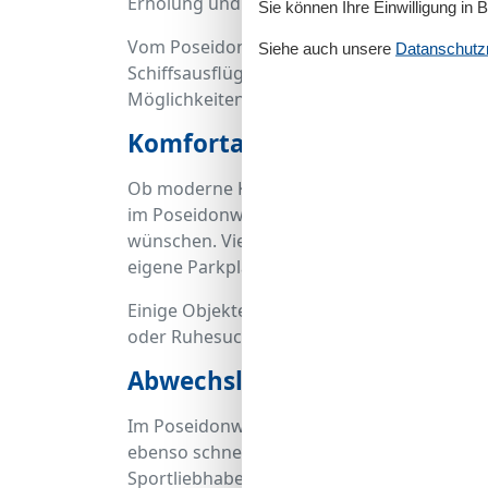
Erholung und Aktivität gleichermaßen schä
Sie können Ihre Einwilligung in 
Vom Poseidonweg aus starten Sie in erleb
Siehe auch unsere
Datanschutzri
Schiffsausflüge oder ein entspannter Nachm
Möglichkeiten, die Ihnen hier offenstehen.
Komfortable Ausstattung fü
Ob moderne Küchenzeile, helle Wohnräume
im Poseidonweg bieten Ihnen die Annehmlich
wünschen. Viele Unterkünfte verfügen zusä
eigene Parkplätze.
Einige Objekte sind besonders familienfreun
oder Ruhesuchende – für jeden Bedarf läss
Abwechslung für jeden Urlau
Im Poseidonweg wohnen Sie so zentral, da
ebenso schnell in die Ruhe der Küstenheid
Sportliebhaber, Genießer und Kulturliebhab