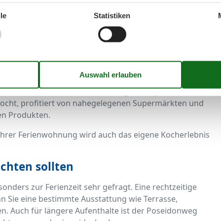
er Pferdekutsche durchs Watt, das Entdecken der
le
Statistiken
vener Altstadt gehören zu den Highlights eines
vor der Haustür
l an Restaurants, Cafés und Bistros zum Genießen ein.
he bis hin zum friesischen Teekrug ist für jeden
kocht, profitiert von nahegelegenen Supermärkten und
en Produkten.
 Ihrer Ferienwohnung wird auch das eigene Kocherlebnis
chten sollten
ders zur Ferienzeit sehr gefragt. Eine rechtzeitige
n Sie eine bestimmte Ausstattung wie Terrasse,
. Auch für längere Aufenthalte ist der Poseidonweg