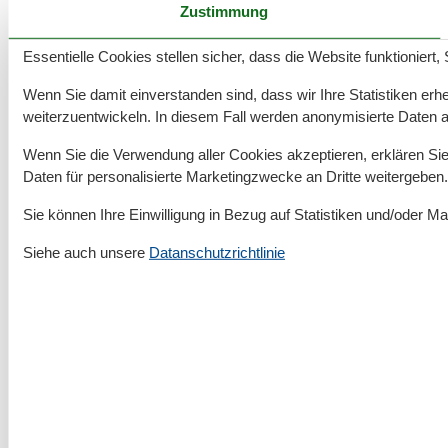
Zustimmung
mit Rabatt
kaufen!
Essentielle Cookies stellen sicher, dass die Website funktioniert,
SEA LIFE Timmendorfer Strand ist ein
faszinierendes Aquarium an der deutschen
Wenn Sie damit einverstanden sind, dass wir Ihre Statistiken erhe
Ostseeküste – ideal für einen Familienausflug
weiterzuentwickeln. In diesem Fall werden anonymisierte Daten 
während des Urlaubs. Hier können Kinder und
Erwachsene die spannende Unterwasserwelt
Wenn Sie die Verwendung aller Cookies akzeptieren, erklären Sie 
Daten für personalisierte Marketingzwecke an Dritte weitergeben.
entdecken und alles über heimische
Meeresbewohner und tropische Fische lernen.
Sie können Ihre Einwilligung in Bezug auf Statistiken und/oder Ma
Mehr als 2.500 Tiere warten darauf, entdeckt zu
werden: Erleben Sie beeindruckende
Siehe auch unsere
Datanschutzrichtlinie
Themenbereiche und spazieren Sie durch den
gläsernen Ozeantunnel, wo Haie, Rochen,
Schildkröten und bunte Fische direkt über Ihnen
vorbeischwimmen – ein unvergessliches Erlebnis
für Groß und Klein.
Erhalten Sie 20% Rabatt auf Online-Tickets!