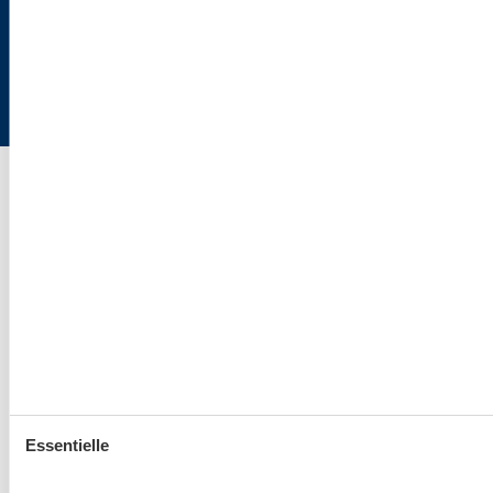
Nordsee24.de | Büro Hamburg | Poststraße 33 | 20354 Hamburg
Essentielle