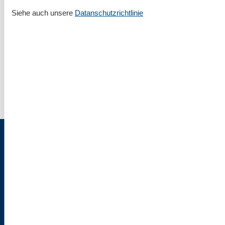
Siehe auch unsere
Datanschutzrichtlinie
Rund um deinen Urlaub an der Nordsee
Ratgeber & Tipps
▾
Urlaub mit Hund
▾
Impressum & Rechtlicher Tüdelkram
Über uns
AGB
Datenschutz
Cookies
Flaschenpost