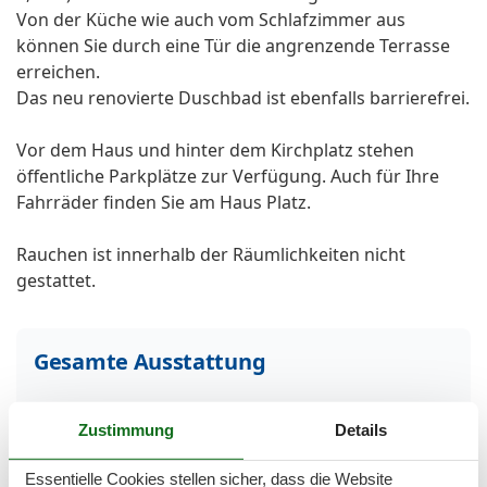
Von der Küche wie auch vom Schlafzimmer aus
können Sie durch eine Tür die angrenzende Terrasse
erreichen.
Das neu renovierte Duschbad ist ebenfalls barrierefrei.
Vor dem Haus und hinter dem Kirchplatz stehen
öffentliche Parkplätze zur Verfügung. Auch für Ihre
Fahrräder finden Sie am Haus Platz.
Rauchen ist innerhalb der Räumlichkeiten nicht
gestattet.
Gesamte Ausstattung
Entfernungen
Zustimmung
Details
Zum Bahnhof
1 km
Zum Bäcker
500 m
Essentielle Cookies stellen sicher, dass die Website
Zum Geldautomaten/Bank
100 m