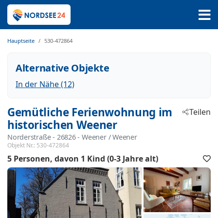
Hauptseite
530-472864
Alternative Objekte
In der Nähe (12)
Gemütliche Ferienwohnung im
Teilen
historischen Weener
Norderstraße
 - 26826
 - Weener / Weener
Objekt Nr.:
530-472864
5 Personen
davon 1 Kind (0-3 Jahre alt)
F
h