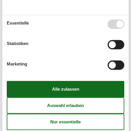
Essentielle
August 2026
Mo
Di
Mi
Do
Fr
Sa
So
Statistiken
31
1
2
32
3
4
5
6
7
8
9
Marketing
33
10
11
12
13
14
15
16
34
17
18
19
20
21
22
23
35
24
25
26
27
28
29
30
36
31
September 2026
Mo
Di
Mi
Do
Fr
Sa
So