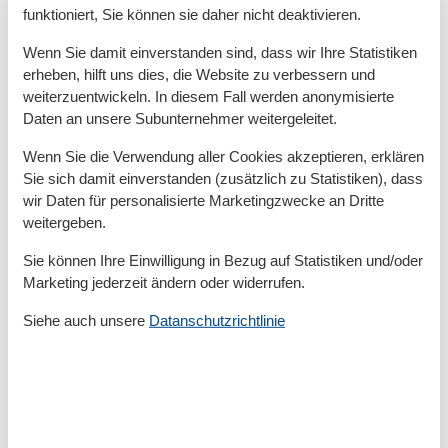
funktioniert, Sie können sie daher nicht deaktivieren.
Zum Krankenhaus/Klinik
400 m
Zum Radweg
10 m
Wenn Sie damit einverstanden sind, dass wir Ihre Statistiken
Zum Supermarkt
600 m
erheben, hilft uns dies, die Website zu verbessern und
Zum Zentrum
100 m
Zur Autobahn
4,6 km
weiterzuentwickeln. In diesem Fall werden anonymisierte
Zur Bushaltestelle
300 m
Daten an unsere Subunternehmer weitergeleitet.
Zur Tourist-Information
100 m
Wenn Sie die Verwendung aller Cookies akzeptieren, erklären
Grundeinrichtungen
Sie sich damit einverstanden (zusätzlich zu Statistiken), dass
wir Daten für personalisierte Marketingzwecke an Dritte
Größe
60 m²
weitergeben.
Kinder einrichtungen
Sie können Ihre Einwilligung in Bezug auf Statistiken und/oder
Familienfreundlich
Marketing jederzeit ändern oder widerrufen.
Serviceeinrichtungen
Siehe auch unsere
Datanschutzrichtlinie
Backofen
Bettwäsche
Doppelbett
Dusche
Dusche/WC
Ebenerdig