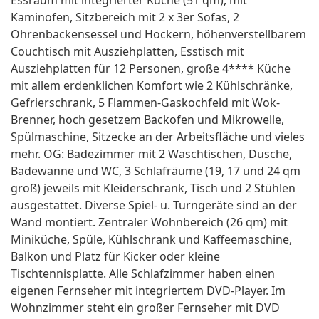
Essraum mit integrierter Küche (51 qm), mit
Kaminofen, Sitzbereich mit 2 x 3er Sofas, 2
Ohrenbackensessel und Hockern, höhenverstellbarem
Couchtisch mit Ausziehplatten, Esstisch mit
Ausziehplatten für 12 Personen, große 4**** Küche
mit allem erdenklichen Komfort wie 2 Kühlschränke,
Gefrierschrank, 5 Flammen-Gaskochfeld mit Wok-
Brenner, hoch gesetzem Backofen und Mikrowelle,
Spülmaschine, Sitzecke an der Arbeitsfläche und vieles
mehr. OG: Badezimmer mit 2 Waschtischen, Dusche,
Badewanne und WC, 3 Schlafräume (19, 17 und 24 qm
groß) jeweils mit Kleiderschrank, Tisch und 2 Stühlen
ausgestattet. Diverse Spiel- u. Turngeräte sind an der
Wand montiert. Zentraler Wohnbereich (26 qm) mit
Miniküche, Spüle, Kühlschrank und Kaffeemaschine,
Balkon und Platz für Kicker oder kleine
Tischtennisplatte. Alle Schlafzimmer haben einen
eigenen Fernseher mit integriertem DVD-Player. Im
Wohnzimmer steht ein großer Fernseher mit DVD