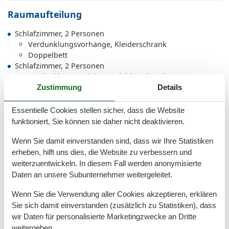
Raumaufteilung
Schlafzimmer, 2 Personen
Verdunklungsvorhänge, Kleiderschrank
Doppelbett
Schlafzimmer, 2 Personen
Verdunklungsvorhänge, Kleiderschrank
2 x Einzelbett
Zustimmung
Details
Schlafzimmer, 2 Personen
Verdunklungsvorhänge, Kleiderschrank
Essentielle Cookies stellen sicher, dass die Website
2 x Einzelbett
funktioniert, Sie können sie daher nicht deaktivieren.
Schlafzimmer, 2 Personen
Verdunklungsvorhänge, Kleiderschrank
Wenn Sie damit einverstanden sind, dass wir Ihre Statistiken
Doppelbett
erheben, hilft uns dies, die Website zu verbessern und
weiterzuentwickeln. In diesem Fall werden anonymisierte
Daten an unsere Subunternehmer weitergeleitet.
Gesamte Ausstattung
Wenn Sie die Verwendung aller Cookies akzeptieren, erklären
Sie sich damit einverstanden (zusätzlich zu Statistiken), dass
Aktivitäten
wir Daten für personalisierte Marketingzwecke an Dritte
Tischfußball
weitergeben.