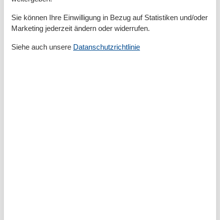
Bad
Sie können Ihre Einwilligung in Bezug auf Statistiken und/oder
Marketing jederzeit ändern oder widerrufen.
Anzahl der Duschen
2
Badewanne
Siehe auch unsere
Datanschutzrichtlinie
Badezimmerfenster
Dusche
Gäste-WCs
1
Haartrockner
Waschbecken
WC
Wäschetrockner
Basic
Anzahl der Stockwerke
2
Kinder willkommen
Nichtraucher
Quadratmeter
200 m²
Zimmer
6
Draußen
Anzahl der Parkplätze
3