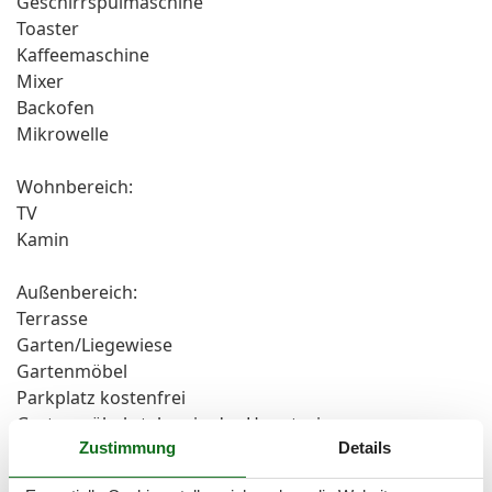
Geschirrspülmaschine
Toaster
Kaffeemaschine
Mixer
Backofen
Mikrowelle
Wohnbereich:
TV
Kamin
Außenbereich:
Terrasse
Garten/Liegewiese
Gartenmöbel
Parkplatz kostenfrei
Gartenmöbel stehen in der Hauptsaison
Zustimmung
Details
(Mitte März bis max. Ende Oktober/ Anfang November)