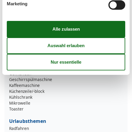
Marketing
Basic
Größe
60 m²
Küchen
1
Wohnzimmer
1
Haustiere
Haustiere nicht erlaubt
Küche
Backofen
Gefrierfach
Geschirrspülmaschine
Kaffeemaschine
Küchenzeile/-block
Kühlschrank
Mikrowelle
Toaster
Urlaubsthemen
Radfahren