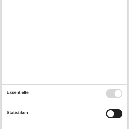
Gästebeiträge werden bei Buchung automatisch für
Personen ab 14 Jahre mit eingerechnet.
Zusatzleistungen (Bettwäsche, Handtücher usw.) i.d.R.
optional und gebührenpflichtig buchbar.
Gesamte Ausstattung
Allg. Ausstattung
Internet
Nichtraucher
WLAN
Außen
Essentielle
Garten/Liegewiese
Gartenstühle-/liegen
Terrasse/Veranda
Statistiken
Badezimmer
Dusche