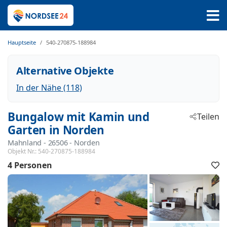
Hauptseite
540-270875-188984
Alternative Objekte
In der Nähe (118)
Bungalow mit Kamin und
Teilen
Garten in Norden
Mahnland
 - 26506
 - Norden
Objekt Nr.:
540-270875-188984
4 Personen
F
h