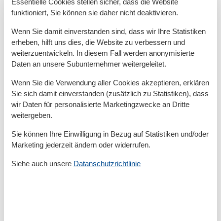
Essentielle Cookies stellen sicher, dass die Website
hier darf gegrillt werden - muss aber selber
funktioniert, Sie können sie daher nicht deaktivieren.
mitgebracht & auch wieder entsorgt werden
Wenn Sie damit einverstanden sind, dass wir Ihre Statistiken
1. Schlafzimmer (2 Pers.):
erheben, hilft uns dies, die Website zu verbessern und
1x Doppelbett
weiterzuentwickeln. In diesem Fall werden anonymisierte
TV
Daten an unsere Subunternehmer weitergeleitet.
Wenn Sie die Verwendung aller Cookies akzeptieren, erklären
2. Schlafzimmer (2 Pers.):
Sie sich damit einverstanden (zusätzlich zu Statistiken), dass
2x Einzelbett
wir Daten für personalisierte Marketingzwecke an Dritte
TV
weitergeben.
Sie können Ihre Einwilligung in Bezug auf Statistiken und/oder
1. Badezimmer:
Marketing jederzeit ändern oder widerrufen.
Dusche
WC
Siehe auch unsere
Datanschutzrichtlinie
Waschbecken
Tageslicht-Badezimmer
Sonstiges:
Rollstuhlfahrer geeignet