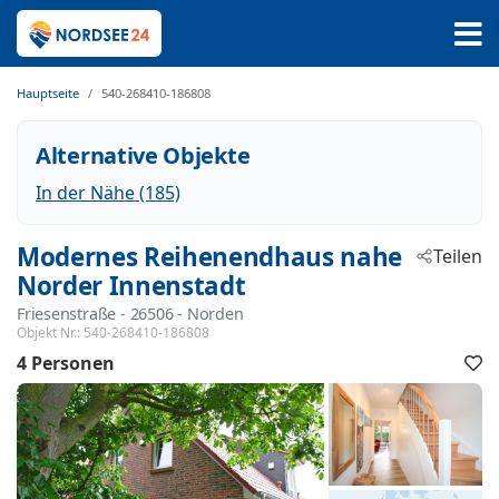
Hauptseite
540-268410-186808
Alternative Objekte
In der Nähe (185)
Modernes Reihenendhaus nahe
Teilen
Norder Innenstadt
Friesenstraße
 - 26506
 - Norden
Objekt Nr.:
540-268410-186808
4 Personen
F
h