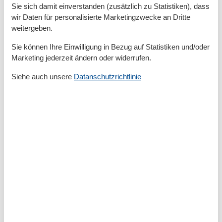
Dusche
Sie sich damit einverstanden (zusätzlich zu Statistiken), dass
WC
wir Daten für personalisierte Marketingzwecke an Dritte
Waschbecken
weitergeben.
Föhn
Sie können Ihre Einwilligung in Bezug auf Statistiken und/oder
Marketing jederzeit ändern oder widerrufen.
2. Badezimmer:
WC
Siehe auch unsere
Datanschutzrichtlinie
Waschbecken
Sonstiges:
Rauchmelder
Waschmaschine
Wäschetrockner
Außenbereich:
Außenbereich:
Terrasse
Garten/Liegewiese
Gartenmöbel