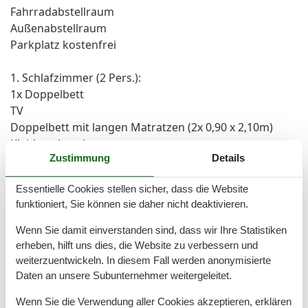
Fahrradabstellraum
Außenabstellraum
Parkplatz kostenfrei
1. Schlafzimmer (2 Pers.):
1x Doppelbett
TV
Doppelbett mit langen Matratzen (2x 0,90 x 2,10m)
Kleiderschrank
Zustimmung
Details
Nachtkonsolen
Kommode
Essentielle Cookies stellen sicher, dass die Website
funktioniert, Sie können sie daher nicht deaktivieren.
2. Schlafzimmer (2 Pers.):
2x Einzelbett
Wenn Sie damit einverstanden sind, dass wir Ihre Statistiken
Kommode
erheben, hilft uns dies, die Website zu verbessern und
Nachtkonsole
weiterzuentwickeln. In diesem Fall werden anonymisierte
Daten an unsere Subunternehmer weitergeleitet.
1. Badezimmer:
Wenn Sie die Verwendung aller Cookies akzeptieren, erklären