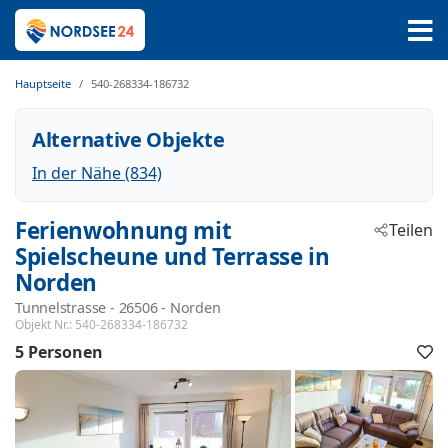
Hauptseite
540-268334-186732
Alternative Objekte
In der Nähe (834)
Ferienwohnung mit
Teilen
Spielscheune und Terrasse in
Norden
Tunnelstrasse
 - 26506
 - Norden
Objekt Nr.:
540-268334-186732
5 Personen
F
h