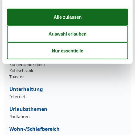
Haustiere nicht erlaubt
Küche
Geschirrspülmaschine
Mikrowelle
Küchenausstattung
Backofen
Gefrierfach
Kaffeemaschine
Küchenzeile/-block
Kühlschrank
Toaster
Unterhaltung
Internet
Urlaubsthemen
Radfahren
Wohn-/Schlafbereich