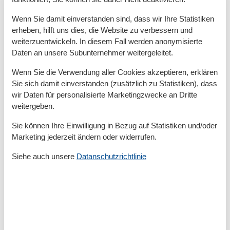
Kleiderschrank
Wenn Sie damit einverstanden sind, dass wir Ihre Statistiken
erheben, hilft uns dies, die Website zu verbessern und
1. Badezimmer:
weiterzuentwickeln. In diesem Fall werden anonymisierte
Dusche
Daten an unsere Subunternehmer weitergeleitet.
WC
Waschbecken
Wenn Sie die Verwendung aller Cookies akzeptieren, erklären
Föhn
Sie sich damit einverstanden (zusätzlich zu Statistiken), dass
Spiegel
wir Daten für personalisierte Marketingzwecke an Dritte
weitergeben.
Handtuchwärmer
Sie können Ihre Einwilligung in Bezug auf Statistiken und/oder
Sonstiges:
Marketing jederzeit ändern oder widerrufen.
Waschmaschine
Siehe auch unsere
Datanschutzrichtlinie
Außenbereich:
Außenbereich:
Terrasse
Garten/Liegewiese
Gartenmöbel