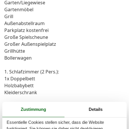
Garten/Liegewiese
Gartenmöbel
Grill
Außenabstellraum
Parkplatz kostenfrei
Große Spielscheune
Großer Außenspielplatz
Grillhütte
Bollerwagen
1. Schlafzimmer (2 Pers.):
1x Doppelbett
Holzbabybett
Kleiderschrank
2. Schlafzimmer (1 Pers.):
Zustimmung
Details
1x Doppelbett
Einzelbett
Essentielle Cookies stellen sicher, dass die Website
Sessel
funktioniert, Sie können sie daher nicht deaktivieren.