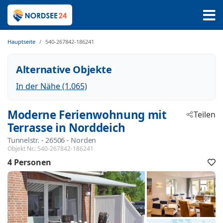
Hauptseite
540-267842-186241
Alternative Objekte
In der Nähe (1.065)
Moderne Ferienwohnung mit
Teilen
Terrasse in Norddeich
Tunnelstr.
 - 26506
 - Norden
Objekt Nr.:
540-267842-186241
4 Personen
F
h