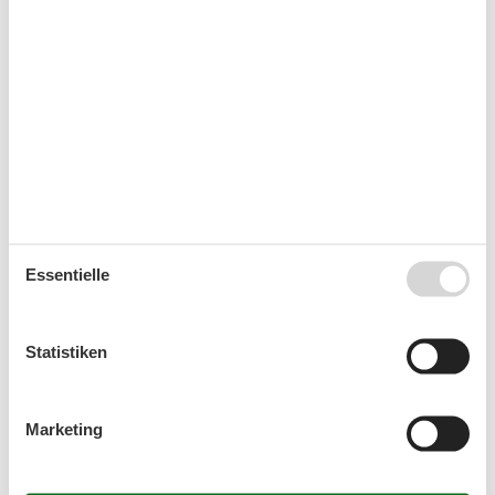
Gartenstühle-/liegen
Terrasse/Veranda
Badezimmer
Dusche
Haartrockner
Basic
Größe
56 m²
Küchen
1
Wohnzimmer
1
Essentielle
Küche
Gefrierfach
Statistiken
Küchenausstattung
Backofen
Geschirrspülmaschine
Marketing
Kaffeemaschine
Küchenzeile/-block
Kühlschrank