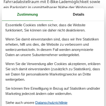
Fahrradabstellraum mit E-Bike-Lademöglichkeit sowie
ein Parkplatz in unmittelbarer Nähe der Wohnung
ergänzt das Angebot und bringt zusätzlichen Komfort.
Zustimmung
Details
Aufgrund der Erdgeschosslage ist die Ferienwohnung
barrierefrei zugänglich, was sie für Gäste jeden Alters
Essentielle Cookies stellen sicher, dass die Website
besonders geeignet macht. Die Nähe zu Strand, Deich
funktioniert, Sie können sie daher nicht deaktivieren.
und zahlreichen Freizeitmöglichkeiten rundet das
Wenn Sie damit einverstanden sind, dass wir Ihre Statistiken
Erlebnis im Außenbereich ab und macht die
erheben, hilft uns dies, die Website zu verbessern und
Norddeicher Perle 2 zu einem idealen Rückzugsort für
weiterzuentwickeln. In diesem Fall werden anonymisierte
Erholungssuchende.
Daten an unsere Subunternehmer weitergeleitet.
Wenn Sie die Verwendung aller Cookies akzeptieren, erklären
Allgemeine Informationen:
Sie sich damit einverstanden (zusätzlich zu Statistiken), dass
Anreise ab 16:00 Uhr
wir Daten für personalisierte Marketingzwecke an Dritte
Abreise bis 10:00 Uhr
weitergeben.
Die Ferienwohnung Norddeicher Perle 2 bietet
modernen Wohnkomfort und eine stilvolle
Sie können Ihre Einwilligung in Bezug auf Statistiken und/oder
Atmosphäre für einen erholsamen Urlaub an der
Marketing jederzeit ändern oder widerrufen.
Nordsee. Gäste genießen eine attraktive Umgebung
Siehe auch unsere
Datanschutzrichtlinie
mit schnellem Zugang zu Strand, Meer, Hafen sowie