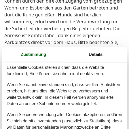
können durch den direkten Zugang vom großzügigen
Wohn- und Essbereich aus den Garten betreten und
dort die Ruhe genießen. Hunde sind herzlich
willkommen, jedoch wird um die Verantwortung für
die Sicherheit der vierbeinigen Begleiter gebeten. Die
Anreise ist komfortabel, dank eines eigenen
Parkplatzes direkt vor dem Haus. Bitte beachten Sie,
dass die Ausstattungsdetails wie Bettwäsche und
Zustimmung
Details
Handtücher nicht enthalten sind, aber kostenpflichtig
hinzugebucht werden können.
Essentielle Cookies stellen sicher, dass die Website
funktioniert, Sie können sie daher nicht deaktivieren.
Besonderes:
In dieser charmanten Ferienwohnung erwartet den
Wenn Sie damit einverstanden sind, dass wir Ihre Statistiken
Besucher ein freistehendes Zuhause mit einem
erheben, hilft uns dies, die Website zu verbessern und
weiterzuentwickeln. In diesem Fall werden anonymisierte
malerischen Gartenblick. Ein Parkplatz sorgt für
Daten an unsere Subunternehmer weitergeleitet.
Bequemlichkeit und Sicherheit. Die Unterkunft bietet
Ruhe und Privatsphäre, ideal für entspannte Ferien.
Wenn Sie die Verwendung aller Cookies akzeptieren, erklären
Die angenehme Atmosphäre sowie die naturnahe Lage
Sie sich damit einverstanden (zusätzlich zu Statistiken), dass
machen den Aufenthalt zu einem unvergesslichen
wir Daten für personalisierte Marketingzwecke an Dritte