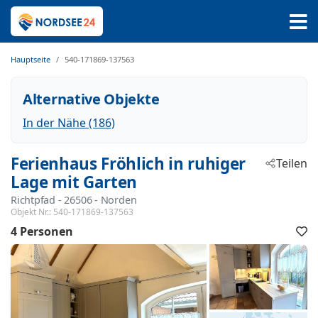
Hauptseite
540-171869-137563
Alternative Objekte
In der Nähe (186)
Ferienhaus Fröhlich in ruhiger
Teilen
Lage mit Garten
Richtpfad
 - 26506
 - Norden
Objekt Nr.:
540-171869-137563
4 Personen
F
h