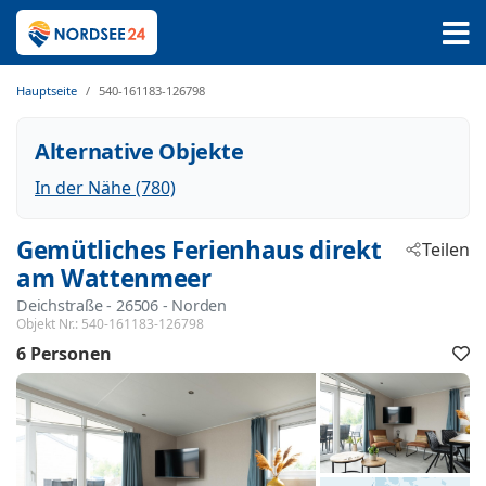
Hauptseite
540-161183-126798
Alternative Objekte
In der Nähe (780)
Gemütliches Ferienhaus direkt
Teilen
am Wattenmeer
Deichstraße
 - 26506
 - Norden
Objekt Nr.:
540-161183-126798
6 Personen
F
h