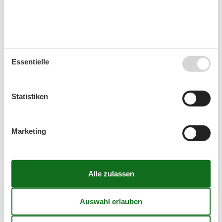
Flachbild-TV
Wohnen & Schlafen
Etagenbett
Zielgruppe
Essentielle
Die Familie
Einzel
Senioren
Statistiken
Kalender
Marketing
Ankunft
August 2026
Mo
Di
Mi
Do
Fr
Sa
So