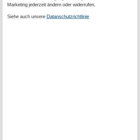
Marketing jederzeit ändern oder widerrufen.
Größe
46 m²
Gästetoiletten
1
Siehe auch unsere
Datanschutzrichtlinie
Wohnzimmer
1
Entfernung
Strandentfernung >500m
Küche
Gefrierfach
Glas-/Cerankochfeld
Küche
Küchenausstattung
Backofen
Geschirrspülmaschine
Kaffeemaschine
Kühlschrank
Mikrowelle
Toaster
Wasserkocher