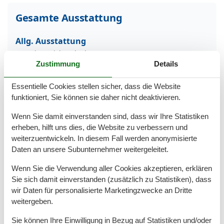
Gesamte Ausstattung
Allg. Ausstattung
Haustiere nicht erlaubt
Heizung
Zustimmung
Details
Nichtraucher
Rauchmelder
Essentielle Cookies stellen sicher, dass die Website
WLAN
funktioniert, Sie können sie daher nicht deaktivieren.
Außen
Wenn Sie damit einverstanden sind, dass wir Ihre Statistiken
Terrasse/Veranda
erheben, hilft uns dies, die Website zu verbessern und
weiterzuentwickeln. In diesem Fall werden anonymisierte
Außenanlage
Daten an unsere Subunternehmer weitergeleitet.
Kostenfreies Parken
Wenn Sie die Verwendung aller Cookies akzeptieren, erklären
Badezimmer
Sie sich damit einverstanden (zusätzlich zu Statistiken), dass
wir Daten für personalisierte Marketingzwecke an Dritte
Dusche
weitergeben.
Gäste-WC
Sie können Ihre Einwilligung in Bezug auf Statistiken und/oder
Basic