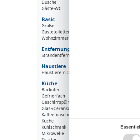
Dusche
Gäste-WC
Basic
Größe
Gästetoiletten
Wohnzimmer
Entfernung
Strandentfernung >500m
Haustiere
Haustiere nicht erlaubt
Küche
Backofen
Gefrierfach
Geschirrspülmaschine
Glas-/Cerankochfeld
Kaffeemaschine
Küche
Kühlschrank
Essentiel
Mikrowelle
Toaster