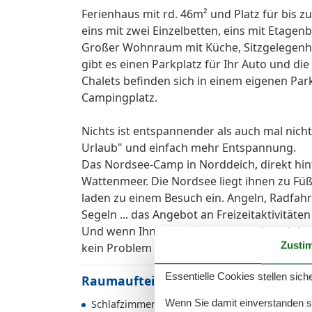
Ferienhaus mit rd. 46m² und Platz für bis z
eins mit zwei Einzelbetten, eins mit Etagen
Großer Wohnraum mit Küche, Sitzgelegenh
gibt es einen Parkplatz für Ihr Auto und di
Chalets befinden sich in einem eigenen Par
Campingplatz.
Nichts ist entspannender als auch mal nich
Urlaub" und einfach mehr Entspannung.
Das Nordsee-Camp in Norddeich, direkt hi
Wattenmeer. Die Nordsee liegt ihnen zu Füß
laden zu einem Besuch ein. Angeln, Radfahr
Segeln ... das Angebot an Freizeitaktivitäte
Und wenn Ihnen zwischendurch einmal der Si
Zusti
kein Problem - unabhängig von den Tiden e
Essentielle Cookies stellen siche
Raumaufteilung
Wenn Sie damit einverstanden sin
Schlafzimmer, 2 Personen