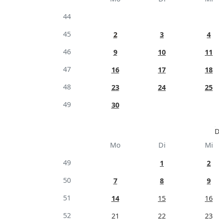
44
45
2
3
4
46
9
10
11
47
16
17
18
48
23
24
25
49
30
D
Mo
Di
Mi
49
1
2
50
7
8
9
51
14
15
16
52
21
22
23