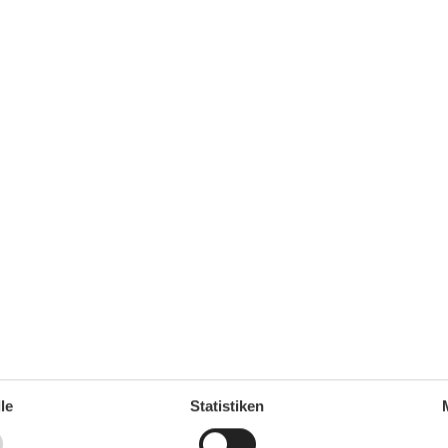
Radfahren
Wandern
Verpflegung
46 m²
Restaurant
1
Wohn-/Schlafbereich
1
Flachbild-TV
Wohnen & Schlafen
Etagenbett
Zielgruppe
Die Familie
Einzel
Senioren
le
Statistiken