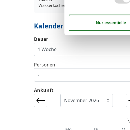
Wasserkocher
Kalender
Dauer
Personen
Ankunft
N
Mo
Di
Mi