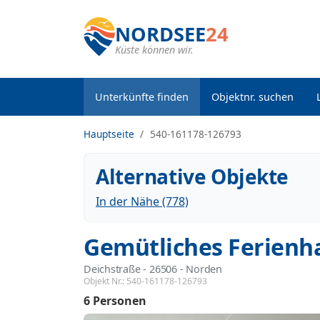
NORDSEE
24
Küste können wir.
Unterkünfte finden
Objektnr. suchen
Hauptseite
540-161178-126793
Alternative Objekte
In der Nähe (778)
Gemütliches Ferien
Deichstraße
 - 26506
 - Norden
Objekt Nr.:
540-161178-126793
6 Personen