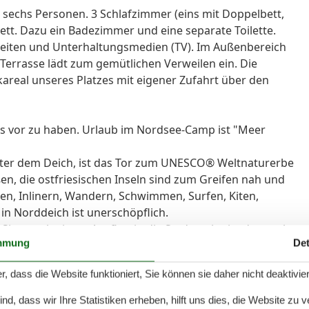
u sechs Personen. 3 Schlafzimmer (eins mit Doppelbett,
bett. Dazu ein Badezimmer und eine separate Toilette.
eiten und Unterhaltungsmedien (TV). Im Außenbereich
e Terrasse lädt zum gemütlichen Verweilen ein. Die
kareal unseres Platzes mit eigener Zufahrt über den
ts vor zu haben. Urlaub im Nordsee-Camp ist "Meer
nter dem Deich, ist das Tor zum UNESCO® Weltnaturerbe
en, die ostfriesischen Inseln sind zum Greifen nah und
en, Inlinern, Wandern, Schwimmen, Surfen, Kiten,
n in Norddeich ist unerschöpflich.
nn nach einem Ausflug in die Stadt steht, ist das auch
mmung
Det
rreichen Sie von hier bequem mehrere Einkaufsstädte.
r, dass die Website funktioniert, Sie können sie daher nicht deaktivie
d, dass wir Ihre Statistiken erheben, hilft uns dies, die Website zu 