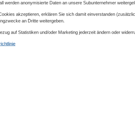
cm
all werden anonymisierte Daten an unsere Subunternehmer weitergele
okies akzeptieren, erklären Sie sich damit einverstanden (zusätzlich
tingzwecke an Dritte weitergeben.
Bezug auf Statistiken und/oder Marketing jederzeit ändern oder widerr
chtlinie
Region/Lage
Ortsrand
Ruhige Lage
Service
Geschirrtücher inkl.
Sicherheit
Feuerlöscher
Rauchmelder
Urlaubsthemen
Motorradfahren