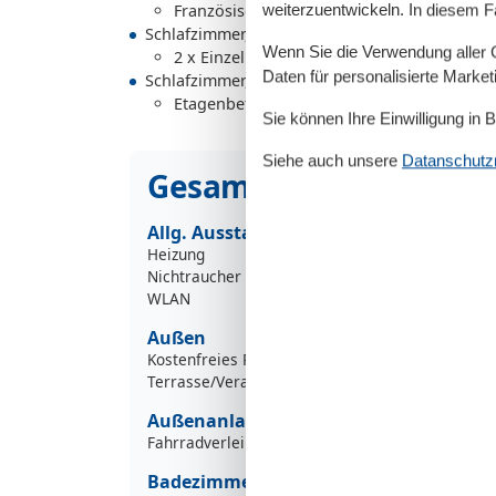
Französisches Doppelbett - Size: 131-150 
weiterzuentwickeln. In diesem F
Schlafzimmer, 2 Personen
Wenn Sie die Verwendung aller Co
2 x Einzelbett - Size: 90-130 cm
Daten für personalisierte Marke
Schlafzimmer, 2 Personen
Etagenbett - variable size
Sie können Ihre Einwilligung in 
Siehe auch unsere
Datanschutzri
Gesamte Ausstattung
Allg. Ausstattung
Heizung
Nichtraucher
WLAN
Außen
Kostenfreies Parken
Terrasse/Veranda
Außenanlage
Fahrradverleih
Badezimmer