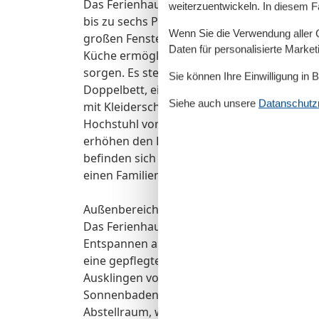
Das Ferienhaus Waterkant in Norddeich bie
weiterzuentwickeln. In diesem F
bis zu sechs Personen. Der großzügige Wo
Wenn Sie die Verwendung aller Co
großen Fenstern sorgt für eine helle, einl
Daten für personalisierte Marke
Küche ermöglicht die Selbstversorgung, w
sorgen. Es stehen drei separate Schlafzim
Sie können Ihre Einwilligung in 
Doppelbett, ein weiteres mit Doppelbett und
Siehe auch unsere
Datanschutzri
mit Kleiderschränken und Fliegengittern aus
Hochstuhl vorhanden. Der kostenlose WLA
erhöhen den Komfort. Gemeinschaftlich n
befinden sich ebenfalls im Haus. Hunde sin
einen Familienurlaub inkl. Haustier macht.
Außenbereich:
Das Ferienhaus Waterkant in Norddeich bie
Entspannen an der frischen Nordseeluft ei
eine gepflegte Liegewiese stehen zur Verf
Ausklingen von Urlaubstagen. Der Garten is
Sonnenbaden oder Grillen. Für Urlauber, die
Abstellraum, während ein Parkplatz direkt 