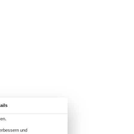
ails
ren.
verbessern und