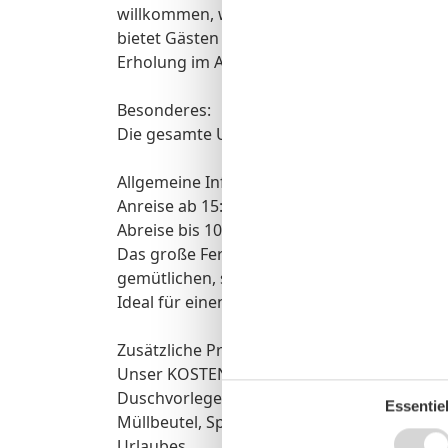
willkommen, was das Ferienhaus auch für T
bietet Gästen die Möglichkeit, die natürli
Erholung im Außenbereich zu maximieren.
Besonderes:
Die gesamte Unterkunft lässt sich über Jalo
Allgemeine Informationen:
Anreise ab 15:00 Uhr
Abreise bis 10:00 Uhr
Das große Ferienhaus in Norden bietet viel 
gemütlichen, sichtgeschützten Garten, der 
Ideal für einen entspannten Familienurlaub
Zusätzliche Preisinfos:
Unser KOSTENPFLICHTIGES Wäschepaket be
Duschvorleger, Geschirrhandtücher und eine
Essentiel
Müllbeutel, Spülbürste, Putzlappen und sons
Urlaubes.