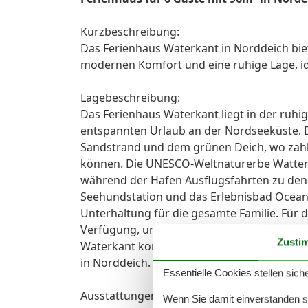
Kurzbeschreibung:
Das Ferienhaus Waterkant in Norddeich biet
modernen Komfort und eine ruhige Lage, id
Lagebeschreibung:
Das Ferienhaus Waterkant liegt in der ruh
entspannten Urlaub an der Nordseeküste. D
Sandstrand und dem grünen Deich, wo zah
können. Die UNESCO-Weltnaturerbe Wattenm
während der Hafen Ausflugsfahrten zu den I
Seehundstation und das Erlebnisbad Ocean
Unterhaltung für die gesamte Familie. Für d
Verfügung, und Fahrräder können sicher i
Zusti
Waterkant kombiniert Ruhe und Komfort mit
in Norddeich.
Essentielle Cookies stellen siche
Ausstattungen:
Wenn Sie damit einverstanden sin