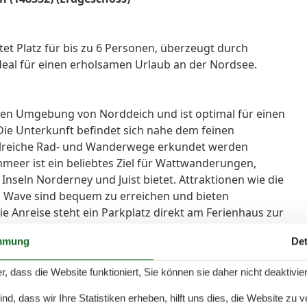
et Platz für bis zu 6 Personen, überzeugt durch
eal für einen erholsamen Urlaub an der Nordsee.
igen Umgebung von Norddeich und ist optimal für einen
ie Unterkunft befindet sich nahe dem feinen
lreiche Rad- und Wanderwege erkundet werden
eer ist ein beliebtes Ziel für Wattwanderungen,
nseln Norderney und Juist bietet. Attraktionen wie die
 Wave sind bequem zu erreichen und bieten
ie Anreise steht ein Parkplatz direkt am Ferienhaus zur
m Abstellraum untergebracht werden. Das Ferienhaus
mmung
Det
 einer idealen Lage für abwechslungsreiche Aktivitäten
r, dass die Website funktioniert, Sie können sie daher nicht deaktivie
d, dass wir Ihre Statistiken erheben, hilft uns dies, die Website zu 