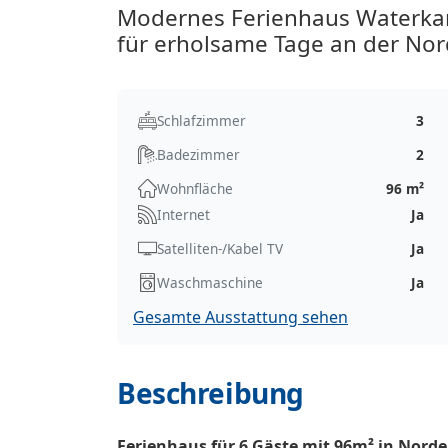
Modernes Ferienhaus Waterkan
für erholsame Tage an der Nor
Schlafzimmer
3
Badezimmer
2
Wohnfläche
96 m²
Internet
Ja
Satelliten-/Kabel TV
Ja
Waschmaschine
Ja
Gesamte Ausstattung sehen
Beschreibung
Ferienhaus für 6 Gäste mit 96m² in Norde