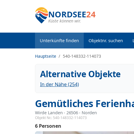
NORDSEE
24
Küste können wir.
Unterkünfte finden
Objektnr. suchen
Hauptseite
540-148332-114073
Alternative Objekte
In der Nähe (254)
Gemütliches Ferienh
Wirde Landen
 - 26506
 - Norden
Objekt Nr.:
540-148332-114073
6 Personen