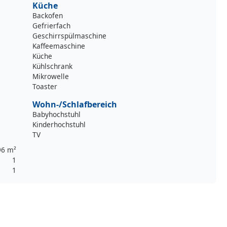
Küche
Backofen
Gefrierfach
Geschirrspülmaschine
Kaffeemaschine
Küche
Kühlschrank
Mikrowelle
Toaster
Wohn-/Schlafbereich
Babyhochstuhl
Kinderhochstuhl
TV
96 m²
1
1