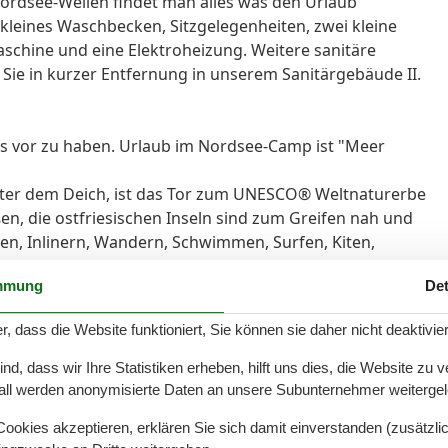
ordsee-Wellen findet man alles was den Urlaub
n kleines Waschbecken, Sitzgelegenheiten, zwei kleine
aschine und eine Elektroheizung. Weitere sanitäre
n Sie in kurzer Entfernung in unserem Sanitärgebäude II.
ts vor zu haben. Urlaub im Nordsee-Camp ist "Meer
nter dem Deich, ist das Tor zum UNESCO® Weltnaturerbe
en, die ostfriesischen Inseln sind zum Greifen nah und
en, Inlinern, Wandern, Schwimmen, Surfen, Kiten,
n in Norddeich ist unerschöpflich.
mmung
Det
nn nach einem Ausflug in die Stadt steht, ist das auch
rreichen Sie von hier bequem mehrere Einkaufsstädte.
r, dass die Website funktioniert, Sie können sie daher nicht deaktivie
ien- und Erholungseinrichtung. Personen unter 18
echtigten werden nicht aufgenommen. Als
d, dass wir Ihre Statistiken erheben, hilft uns dies, die Website zu 
 die Eltern oder Großeltern der minderjährigen Person.
all werden anonymisierte Daten an unsere Subunternehmer weitergele
esehenen Personenanzahl zu belegen.
okies akzeptieren, erklären Sie sich damit einverstanden (zusätzlich