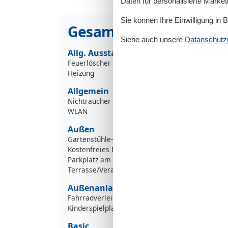
Daten für personalisierte Marke
Sie können Ihre Einwilligung in 
Gesamte Ausstattung
Siehe auch unsere
Datanschutzri
Allg. Ausstattung
Feuerlöscher
Heizung
Allgemein
Nichtraucher
WLAN
Außen
Gartenstühle-/liegen
Kostenfreies Parken
Parkplatz am Objekt
Terrasse/Veranda
Außenanlage
Fahrradverleih
Kinderspielplatz
Basic