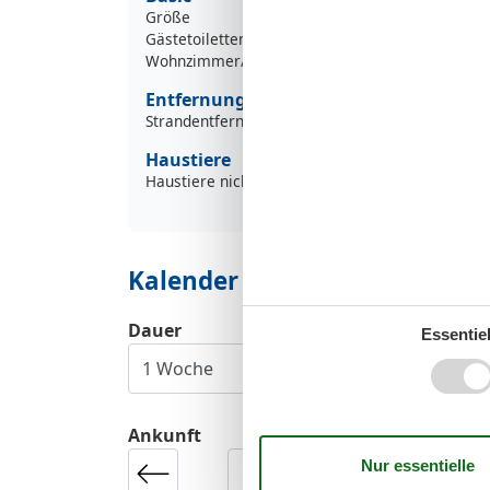
Größe
Gästetoiletten
Wohnzimmer/Schlafzimmer
Entfernung
Strandentfernung >500m
Haustiere
Haustiere nicht erlaubt
Kalender
Dauer
Essentiel
Ankunft