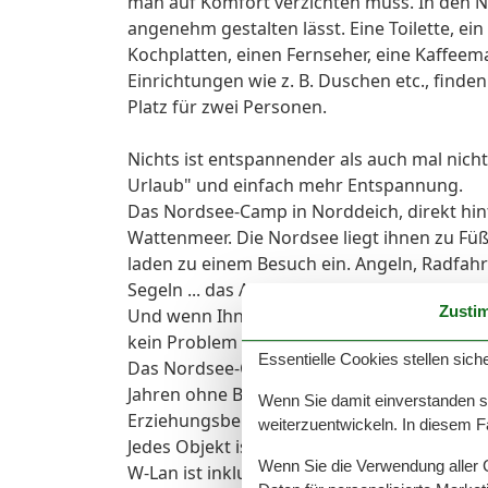
man auf Komfort verzichten muss. In den N
angenehm gestalten lässt. Eine Toilette, ei
Kochplatten, einen Fernseher, eine Kaffeem
Einrichtungen wie z. B. Duschen etc., finde
Platz für zwei Personen.
Nichts ist entspannender als auch mal nich
Urlaub" und einfach mehr Entspannung.
Das Nordsee-Camp in Norddeich, direkt hi
Wattenmeer. Die Nordsee liegt ihnen zu Füß
laden zu einem Besuch ein. Angeln, Radfahr
Segeln ... das Angebot an Freizeitaktivitäte
Zusti
Und wenn Ihnen zwischendurch einmal der Si
kein Problem - unabhängig von den Tiden e
Essentielle Cookies stellen siche
Das Nordsee-Camp Norddeich ist eine Famil
Jahren ohne Begleitung der Erziehungsber
Wenn Sie damit einverstanden sin
Erziehungsberechtigt gelten ausschließlich
weiterzuentwickeln. In diesem F
Jedes Objekt ist nur mit der maximal vorg
Wenn Sie die Verwendung aller Co
W-Lan ist inklusive