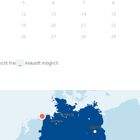
5
6
7
8
12
13
14
15
19
20
21
22
26
27
28
29
icht frei
Ankunft möglich