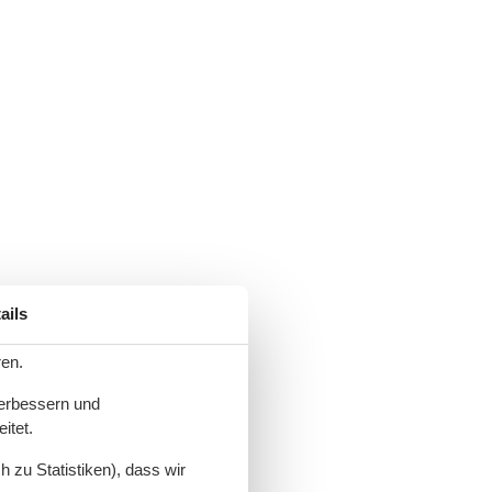
ails
ren.
verbessern und
itet.
 zu Statistiken), dass wir