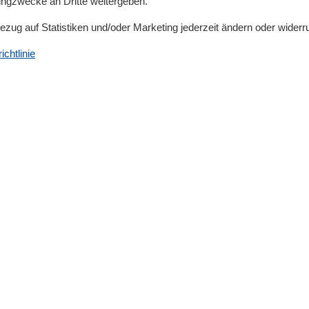
tingzwecke an Dritte weitergeben.
Bezug auf Statistiken und/oder Marketing jederzeit ändern oder widerr
chtlinie
Küche
Gefrierfach
Glas-/Cerankochfeld
Kaffeemaschine
Kühlschrank
Pantry/Kochnische
Wasserkocher
Region/Lage
Ruhige Lage
Service
Geschirrtücher inkl.
Sicherheit
Rauchmelder
Sicherheitsanweisungen
Verpflegung