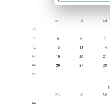
Mo
Di
Mi
40
41
5
6
7
42
12
13
14
43
19
20
21
44
26
27
28
45
N
Mo
Di
Mi
44