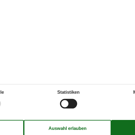
15 m²
Brötchenservice
1
Restaurant
1
Wohn-/Schlafbereich
TV
Zielgruppe
Die Familie
Einzel
Senioren
le
Statistiken