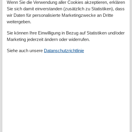
Draußen
Wenn Sie die Verwendung aller Cookies akzeptieren, erklären
Sie sich damit einverstanden (zusätzlich zu Statistiken), dass
Anzahl der Parkplätze
1
wir Daten für personalisierte Marketingzwecke an Dritte
Privater P-Platz
Sonnenschirm
weitergeben.
Sie können Ihre Einwilligung in Bezug auf Statistiken und/oder
Küche
Marketing jederzeit ändern oder widerrufen.
Backofen
Espressomaschine
Siehe auch unsere
Datanschutzrichtlinie
Gefrierfach
Kaffeemaschine
Küche
Kühlschrank
Microwelle
Rührgerät
Spülmaschine
Toaster
Wasserkocher
Unterkunft
Anzahl der Fernseher
1
Babybett
1
Balkon