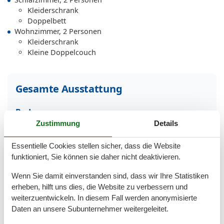
Kleiderschrank
Doppelbett
Wohnzimmer, 2 Personen
Kleiderschrank
Kleine Doppelcouch
Gesamte Ausstattung
Bad
Zustimmung
Details
Dusche
Haartrockner
Wäschetrockner
Essentielle Cookies stellen sicher, dass die Website
funktioniert, Sie können sie daher nicht deaktivieren.
Basic
Wenn Sie damit einverstanden sind, dass wir Ihre Statistiken
Kinder willkommen
erheben, hilft uns dies, die Website zu verbessern und
Nichtraucher
Quadratmeter
48 m²
weiterzuentwickeln. In diesem Fall werden anonymisierte
Zimmer
2
Daten an unsere Subunternehmer weitergeleitet.