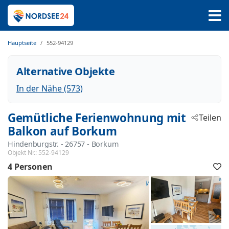
Hauptseite
552-94129
Alternative Objekte
In der Nähe (573)
Gemütliche Ferienwohnung mit
Teilen
Balkon auf Borkum
Hindenburgstr.
 - 26757
 - Borkum
Objekt Nr.:
552-94129
4 Personen
F
h