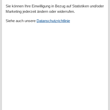
Privater P-Platz
Sie können Ihre Einwilligung in Bezug auf Statistiken und/oder
Terrasse
Marketing jederzeit ändern oder widerrufen.
Küche
Siehe auch unsere
Datanschutzrichtlinie
Backofen
Gefrierfach
Kaffeemaschine
Küche
Kühlschrank
Microwelle
Spülmaschine
Toaster
Wasserkocher
Unterkunft
Anzahl der Fernseher
3
Babybett
1
Balkon
Betten
4
Bügelbrett
Bügeleisen