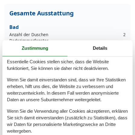
Gesamte Ausstattung
Bad
Anzahl der Duschen
2
Badezimmerfenster
Dusche
Zustimmung
Details
Haartrockner
WC
Essentielle Cookies stellen sicher, dass die Website
Wäschetrockner
funktioniert, Sie können sie daher nicht deaktivieren.
Basic
Wenn Sie damit einverstanden sind, dass wir Ihre Statistiken
Kinder willkommen
erheben, hilft uns dies, die Website zu verbessern und
Nichtraucher
weiterzuentwickeln. In diesem Fall werden anonymisierte
Quadratmeter
75 m²
Daten an unsere Subunternehmer weitergeleitet.
Draußen
Wenn Sie die Verwendung aller Cookies akzeptieren, erklären
Anzahl der Parkplätze
1
Sie sich damit einverstanden (zusätzlich zu Statistiken), dass
Garage
wir Daten für personalisierte Marketingzwecke an Dritte
Garten
weitergeben.
Gartenmöbel