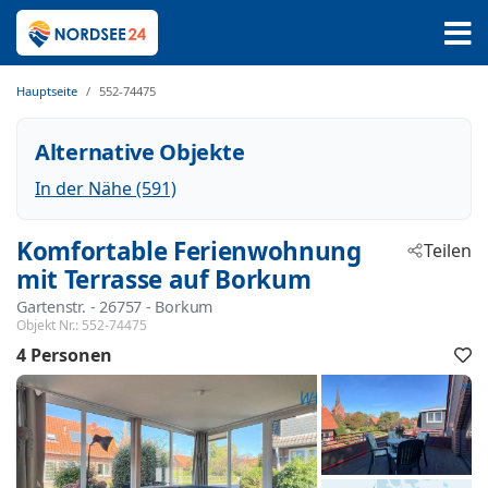
Hauptseite
552-74475
Alternative Objekte
In der Nähe (591)
Komfortable Ferienwohnung
Teilen
mit Terrasse auf Borkum
Gartenstr.
 - 26757
 - Borkum
Objekt Nr.:
552-74475
4 Personen
F
h