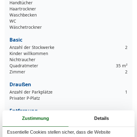
Handtücher
Haartrockner
Waschbecken
WC
Wäschetrockner
Basic
Anzahl der Stockwerke
2
Kinder willkommen
Nichtraucher
Quadratmeter
35 m²
Zimmer
2
Draußen
Anzahl der Parkplätze
1
Privater P-Platz
Entfernung
Entfernung Einkauf
50 m
Zustimmung
Details
MeerEntfernung
1 km
RestaurantEntfernung
100 m
Essentielle Cookies stellen sicher, dass die Website
StadtEntfernung
1,5 km