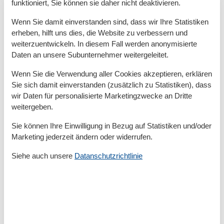
funktioniert, Sie können sie daher nicht deaktivieren.
Küche
Wenn Sie damit einverstanden sind, dass wir Ihre Statistiken
Backofen
erheben, hilft uns dies, die Website zu verbessern und
Kaffeemaschine
weiterzuentwickeln. In diesem Fall werden anonymisierte
Kochutensilien
Daten an unsere Subunternehmer weitergeleitet.
Küche
Kühlschrank
Wenn Sie die Verwendung aller Cookies akzeptieren, erklären
Microwelle
Sie sich damit einverstanden (zusätzlich zu Statistiken), dass
Teller
wir Daten für personalisierte Marketingzwecke an Dritte
Toaster
weitergeben.
Wasserkocher
Sie können Ihre Einwilligung in Bezug auf Statistiken und/oder
Unterkunft
Marketing jederzeit ändern oder widerrufen.
Anzahl der Fernseher
1
Betten
3
Siehe auch unsere
Datanschutzrichtlinie
Bettwäsche
Digitales Fernsehen
Einzelbetten
2
Erstausstattung
Feuerlöscher
Heizung