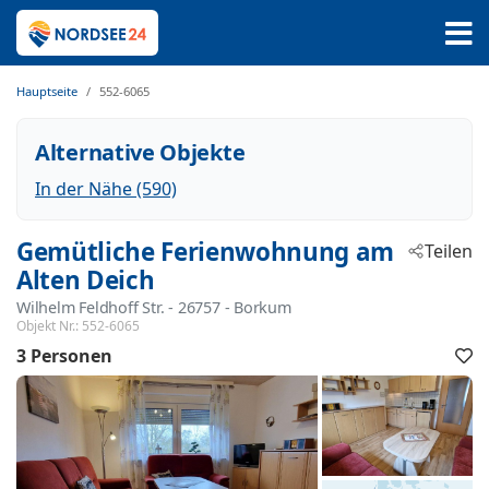
Hauptseite
552-6065
Alternative Objekte
In der Nähe (590)
Gemütliche Ferienwohnung am
Teilen
Alten Deich
Wilhelm Feldhoff Str.
 - 26757
 - Borkum
Objekt Nr.:
552-6065
3 Personen
F
h