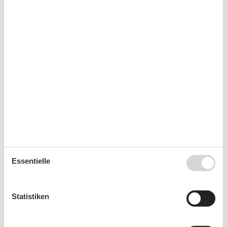
32
3
4
5
6
7
8
9
33
10
11
12
13
14
15
16
34
17
18
19
20
21
22
23
35
24
25
26
27
28
29
30
36
31
September 2026
Mo
Di
Mi
Do
Fr
Sa
So
36
1
2
3
4
5
6
37
7
8
9
10
11
12
13
Essentielle
38
14
15
16
17
18
19
20
39
21
22
23
24
25
26
27
Statistiken
40
28
29
30