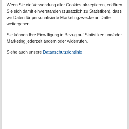
Allergikerfreundlich
Wenn Sie die Verwendung aller Cookies akzeptieren, erklären
Anrichte
Sie sich damit einverstanden (zusätzlich zu Statistiken), dass
Anzahl der Fernseher
1
wir Daten für personalisierte Marketingzwecke an Dritte
Betten
2
weitergeben.
Bettwäsche
DVD
Sie können Ihre Einwilligung in Bezug auf Statistiken und/oder
Einzelbetten
2
Marketing jederzeit ändern oder widerrufen.
Erstausstattung
Esstisch
Siehe auch unsere
Datanschutzrichtlinie
Herd
Internet
Kleiderschrank
Mülleimer
Radio
Rauchmelder
Sessel
Sitzgelegenheiten im Esszimmer
Spiegel
TV
Warmes Wasser
WLAN
Wohnzimmer