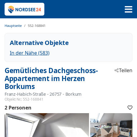
Hauptseite
552-168841
Alternative Objekte
In der Nähe (583)
Gemütliches Dachgeschoss-
Teilen
Appartement im Herzen
Borkums
Franz-Habich-Straße
 - 26757
 - Borkum
Objekt Nr.:
552-168841
2 Personen
F
h