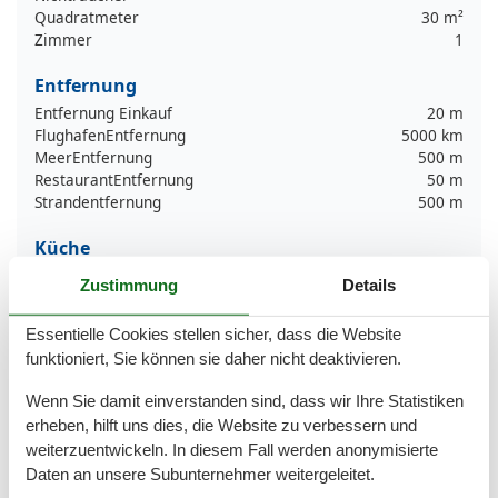
Quadratmeter
30 m²
Zimmer
1
Entfernung
Entfernung Einkauf
20 m
FlughafenEntfernung
5000 km
MeerEntfernung
500 m
RestaurantEntfernung
50 m
Strandentfernung
500 m
Küche
Kaffeemaschine
Zustimmung
Details
Kochutensilien
Küche
Essentielle Cookies stellen sicher, dass die Website
Kühlschrank
funktioniert, Sie können sie daher nicht deaktivieren.
Microwelle
Teller
Wenn Sie damit einverstanden sind, dass wir Ihre Statistiken
Toaster
erheben, hilft uns dies, die Website zu verbessern und
Wasserkocher
weiterzuentwickeln. In diesem Fall werden anonymisierte
Daten an unsere Subunternehmer weitergeleitet.
Unterkunft