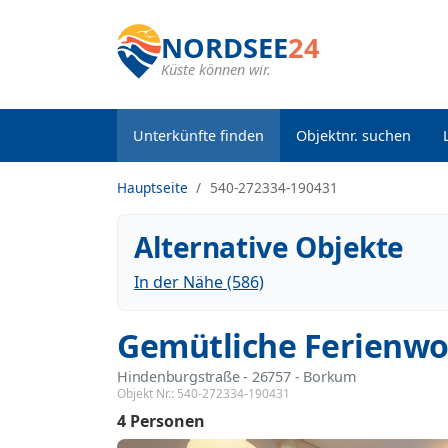
NORDSEE
24
Küste können wir.
Unterkünfte finden
Objektnr. suchen
Hauptseite
540-272334-190431
Alternative Objekte
In der Nähe (586)
Gemütliche Ferienw
Hindenburgstraße
 - 26757
 - Borkum
Objekt Nr.:
540-272334-190431
4 Personen