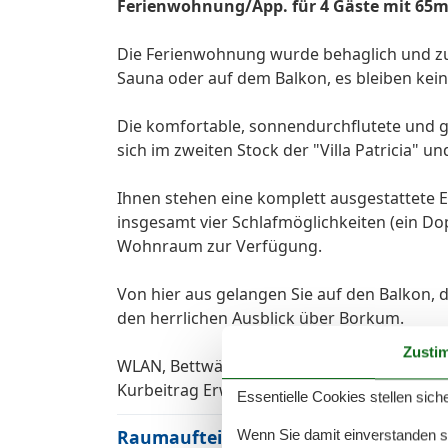
Ferienwohnung/App. für 4 Gäste mit 65m²
Die Ferienwohnung wurde behaglich und zug
Sauna oder auf dem Balkon, es bleiben kei
Die komfortable, sonnendurchflutete und 
sich im zweiten Stock der "Villa Patricia" un
Ihnen stehen eine komplett ausgestattete 
insgesamt vier Schlafmöglichkeiten (ein Do
Wohnraum zur Verfügung.
Von hier aus gelangen Sie auf den Balkon,
den herrlichen Ausblick über Borkum.
Zusti
WLAN, Bettwäsche und Handtücher sind ink
Kurbeitrag Erwachsene in der Hauptsaison 4
Essentielle Cookies stellen siche
Raumaufteilung
Wenn Sie damit einverstanden sin