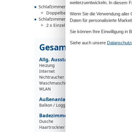
weiterzuentwickeln. In diesem F
Schlafzimmer, 2 Personen
Doppelbett - Size: 151-180 cm
Wenn Sie die Verwendung aller Co
Schlafzimmer, 2 Personen
Daten für personalisierte Marke
2 x Einzelbett - Size: 90-130 cm
Sie können Ihre Einwilligung in 
Siehe auch unsere
Datanschutzri
Gesamte Ausstattung
Allg. Ausstattung
Heizung
Internet
Nichtraucher
Waschmaschine
WLAN
Außenanlage
Balkon / Loggia
Badezimmer
Dusche
Haartrockner