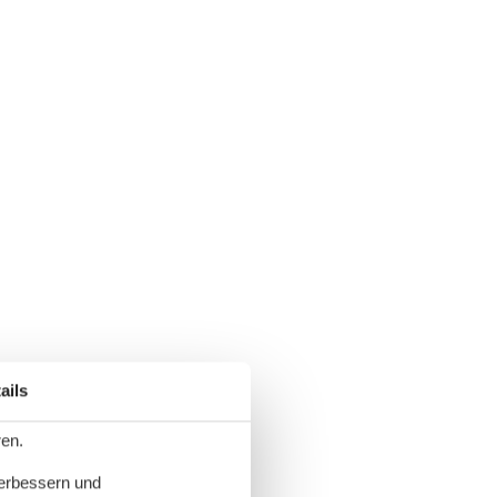
ails
ren.
verbessern und