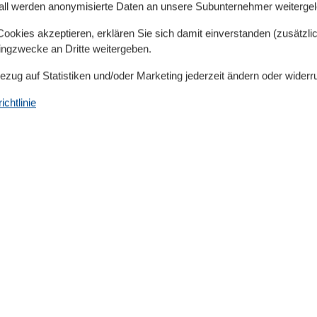
all werden anonymisierte Daten an unsere Subunternehmer weitergele
okies akzeptieren, erklären Sie sich damit einverstanden (zusätzlich
tingzwecke an Dritte weitergeben.
Bezug auf Statistiken und/oder Marketing jederzeit ändern oder widerr
chtlinie
Lage
Strand-Urlaub
Region/Lage
Ruhige Lage
Zentrale Lage
Service
Bettwäsche inkl.
Handtücher inkl.
Sicherheit
Erste-Hilfe-Set