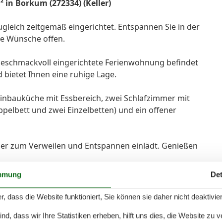
 in Borkum (272334) (Keller)
leich zeitgemäß eingerichtet. Entspannen Sie in der
ne Wünsche offen.
geschmackvoll eingerichtete Ferienwohnung befindet
d bietet Ihnen eine ruhige Lage.
Einbauküche mit Essbereich, zwei Schlafzimmer mit
ppelbett und zwei Einzelbetten) und ein offener
 der zum Verweilen und Entspannen einlädt. Genießen
mmung
Det
lusive.
,80 € pro Tag/Person, Kinder ab 12 Jahre1,20 € pro Tag
r, dass die Website funktioniert, Sie können sie daher nicht deaktivie
d, dass wir Ihre Statistiken erheben, hilft uns dies, die Website zu 