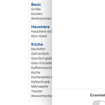
Basic
Größe
Küchen
Wohnzimmer
Haustiere
Haustiere nicht erlaubt
Kein Hund
Küche
Backofen
Gefrierfach
Geschirrspülmaschine
Glas-/Cerankochfeld
Kaffeemaschine
Küche
Küchenzeile/-block
Kühlschrank
Mikrowelle
Toaster
Essentiel
Wasserkocher