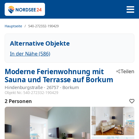
Hauptseite
540-272332-190429
Alternative Objekte
In der Nähe (586)
Moderne Ferienwohnung mit
Teilen
Sauna und Terrasse auf Borkum
Hindenburgstraße
 - 26757
 - Borkum
Objekt Nr.:
540-272332-190429
2 Personen
F
h