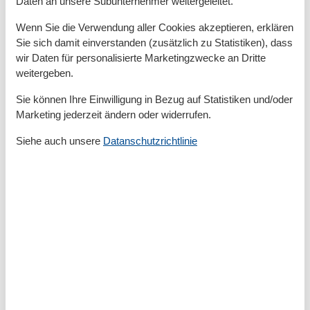
Daten an unsere Subunternehmer weitergeleitet.
Badezimmer
Wenn Sie die Verwendung aller Cookies akzeptieren, erklären
Dusche
Sie sich damit einverstanden (zusätzlich zu Statistiken), dass
Basic
wir Daten für personalisierte Marketingzwecke an Dritte
weitergeben.
Größe
55 m²
Küchen
1
Sie können Ihre Einwilligung in Bezug auf Statistiken und/oder
Wohnzimmer
1
Marketing jederzeit ändern oder widerrufen.
Entfernung
Siehe auch unsere
Datanschutzrichtlinie
Entfernung Strand 100-500m
Haustiere
Kein Hund
Küche
Glas-/Cerankochfeld
Küche
Küchenausstattung
Backofen