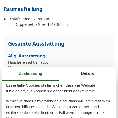
Raumaufteilung
Schlafzimmer, 2 Personen
Doppelbett - Size: 151-180 cm
Gesamte Ausstattung
Allg. Ausstattung
Haustiere nicht erlaubt
Heizung
Internet
Zustimmung
Details
Nichtraucher
WLAN
Essentielle Cookies stellen sicher, dass die Website
Wäschetrockner
funktioniert, Sie können sie daher nicht deaktivieren.
Außen
Wenn Sie damit einverstanden sind, dass wir Ihre Statistiken
Gartenstühle-/liegen
erheben, hilft uns dies, die Website zu verbessern und
Terrasse/Veranda
weiterzuentwickeln. In diesem Fall werden anonymisierte