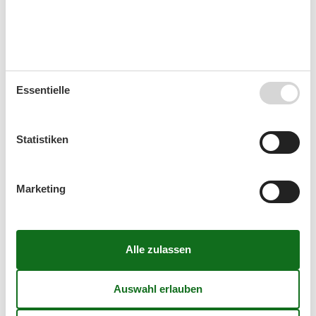
Zielgruppe
Einzel
Kalender
Essentielle
Ankunft
Statistiken
Oktober 2026
Marketing
Mo
Di
Mi
Do
Fr
Sa
So
40
1
2
3
4
41
5
6
7
8
9
10
11
42
12
13
14
15
16
17
18
43
19
20
21
22
23
24
25