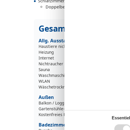
Schlafzimmer, 2 Personen
Doppelbett - Size: 151-180 cm
Gesamte Ausstattung
Allg. Ausstattung
Haustiere nicht erlaubt
Heizung
Internet
Nichtraucher
Sauna
Waschmaschine
WLAN
Wäschetrockner
Außen
Balkon / Loggia
Gartenstühle-/liegen
Kostenfreies Parken
Essentiel
Badezimmer