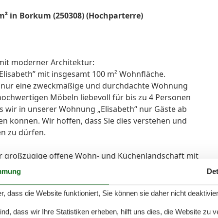
² in Borkum (250308) (Hochparterre)
mit moderner Architektur:
„Elisabeth” mit insgesamt 100 m² Wohnfläche.
ht nur eine zweckmäßige und durchdachte Wohnung
ochwertigen Möbeln liebevoll für bis zu 4 Personen
ss wir in unserer Wohnung „Elisabeth“ nur Gäste ab
n können. Wir hoffen, dass Sie dies verstehen und
en zu dürfen.
hr großzügige offene Wohn- und Küchenlandschaft mit
 einer gemütlichen Sofaecke, LCD-TV, DVD-Player und
mmung
Det
bereich bietet Ihnen hierzu alles, was erfahrene
verfügt über eine Komplettausstattung inklusive
r, dass die Website funktioniert, Sie können sie daher nicht deaktivie
her, Kaffeemaschine und ein 4-fach Ceranfeld.
d, dass wir Ihre Statistiken erheben, hilft uns dies, die Website zu 