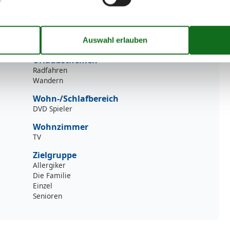
Service
Bettwäsche inkl.
Geschirrtücher inkl.
00 m²
Handtücher inkl.
Urlaubsthemen
Radfahren
Wandern
Wohn-/Schlafbereich
DVD Spieler
Wohnzimmer
TV
Zielgruppe
Allergiker
Die Familie
Einzel
Senioren