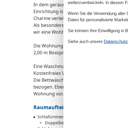
weiterzuentwickeln. In diesem F
In dem geräumigen und gut gestalteten Ba
Einrichtung ist ein gelungener Mix aus akt
Wenn Sie die Verwendung aller Co
Charme verleiht.
Daten für personalisierte Marke
Als besondere Dreingabe gibt es noch eine 
Sie können Ihre Einwilligung in 
wir eine Wohlfühlatmosphäre geschaffen, in
Siehe auch unsere
Datanschutzri
Die Wohnung Elisabeth verfügt über zwei g
2,00 m Boxspringbett.
Eine Waschmaschine, Trockner steht allen 
Kostenfreies WLAN ist ebenfalls vorhanden.
Die Bettwäsche ist im Preis inklusive und di
bezogen. Ebenso finden Sie bei Ihrer Anreis
Wohnung vor.
Raumaufteilung
Schlafzimmer, 2 Personen
Doppelbett - Size: 151-180 cm