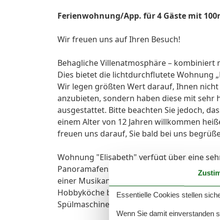
Ferienwohnung/App. für 4 Gäste mit 100m
Wir freuen uns auf Ihren Besuch!
Behagliche Villenatmosphäre – kombiniert 
Dies bietet die lichtdurchflutete Wohnung 
Wir legen größten Wert darauf, Ihnen nic
anzubieten, sondern haben diese mit sehr h
ausgestattet. Bitte beachten Sie jedoch, da
einem Alter von 12 Jahren willkommen heiße
freuen uns darauf, Sie bald bei uns begrüß
Wohnung "Elisabeth" verfügt über eine se
Panoramafenstern. Der Wohnbereich ist mit
Zusti
einer Musikanlage ausgestattet. Der Küchen
Hobbyköche benötigen. Der Küchenbereich 
Essentielle Cookies stellen siche
Spülmaschine, Backofen, Toaster, Wasserkoc
Wenn Sie damit einverstanden sin