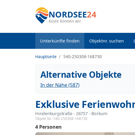
NORDSEE
24
Küste können wir.
Unterkünfte finden
Objektnr. suchen
Hauptseite
540-250308-168730
Alternative Objekte
In der Nähe (587)
Exklusive Ferienwoh
Hindenburgstraße
 - 26757
 - Borkum
Objekt Nr.:
540-250308-168730
4 Personen