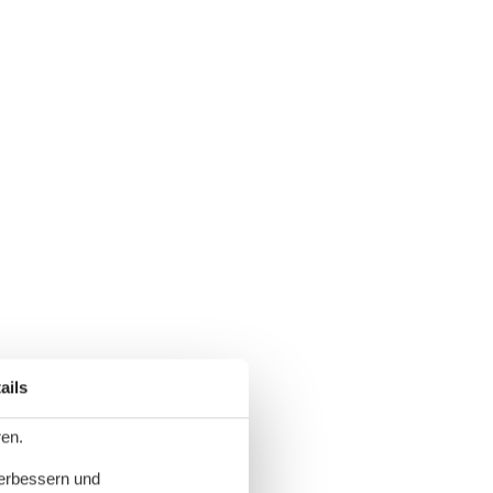
ails
ren.
verbessern und