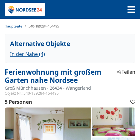
Hauptseite
540-189284-154495
Alternative Objekte
In der Nähe (4)
Ferienwohnung mit großem
Teilen
Garten nahe Nordsee
Groß Münchhausen
 - 26434
 - Wangerland
Objekt Nr.:
540-189284-154495
5 Personen
F
h