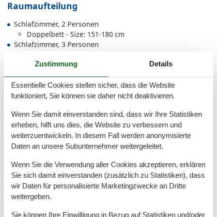
Raumaufteilung
Schlafzimmer, 2 Personen
Doppelbett - Size: 151-180 cm
Schlafzimmer, 3 Personen
Etagenbett - variable size
Zustimmung
Details
Einzelcouch - variable size
Schlafzimmer, 2 Personen
Doppelbett - Size: 151-180 cm
Essentielle Cookies stellen sicher, dass die Website
funktioniert, Sie können sie daher nicht deaktivieren.
Wenn Sie damit einverstanden sind, dass wir Ihre Statistiken
Gesamte Ausstattung
erheben, hilft uns dies, die Website zu verbessern und
weiterzuentwickeln. In diesem Fall werden anonymisierte
Allg. Ausstattung
Daten an unsere Subunternehmer weitergeleitet.
Heizung
Kurabgabefrei
Wenn Sie die Verwendung aller Cookies akzeptieren, erklären
Nichtraucher
Sie sich damit einverstanden (zusätzlich zu Statistiken), dass
Waschmaschine
wir Daten für personalisierte Marketingzwecke an Dritte
weitergeben.
Außen
Sie können Ihre Einwilligung in Bezug auf Statistiken und/oder
Garten/Liegewiese