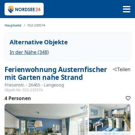
Hauptseite
552-230574
Alternative Objekte
In der Nähe (348)
Ferienwohnung Austernfischer
Teilen
mit Garten nahe Strand
Friesenstr.
 - 26465
 - Langeoog
Objekt Nr.:
552-230574
4 Personen
F
h