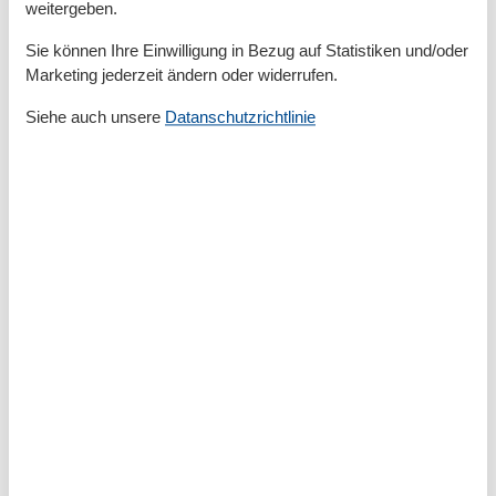
weitergeben.
Kleines Doppelbett
Sie können Ihre Einwilligung in Bezug auf Statistiken und/oder
Marketing jederzeit ändern oder widerrufen.
Gesamte Ausstattung
Siehe auch unsere
Datanschutzrichtlinie
Bad
Badezimmerfenster
Dusche
Haartrockner
WC
Basic
Kinder willkommen
Nichtraucher
Quadratmeter
63 m²
Zimmer
3
Draußen
Garten
Gartenmöbel