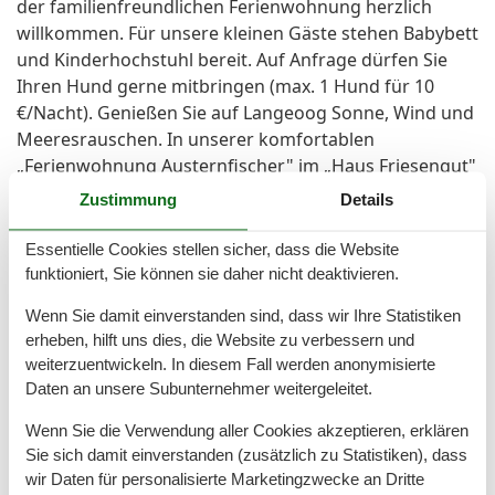
der familienfreundlichen Ferienwohnung herzlich
willkommen. Für unsere kleinen Gäste stehen Babybett
und Kinderhochstuhl bereit. Auf Anfrage dürfen Sie
Ihren Hund gerne mitbringen (max. 1 Hund für 10
€/Nacht). Genießen Sie auf Langeoog Sonne, Wind und
Meeresrauschen. In unserer komfortablen
„Ferienwohnung Austernfischer" im „Haus Friesengut"
werden Sie sich rundum wohlfühlen. Wir freuen uns
Zustimmung
Details
auf Sie und wünschen Ihnen traumhafte Urlaubstage!
Allgemeine Hinweise: Es handelt sich um ein
Essentielle Cookies stellen sicher, dass die Website
Nichtraucher-Objekt. Das Haus verfügt über einen
funktioniert, Sie können sie daher nicht deaktivieren.
Aufzug.
Wenn Sie damit einverstanden sind, dass wir Ihre Statistiken
erheben, hilft uns dies, die Website zu verbessern und
Raumaufteilung
weiterzuentwickeln. In diesem Fall werden anonymisierte
Daten an unsere Subunternehmer weitergeleitet.
Schlafzimmer, 2 Personen
Kleiderschrank
Wenn Sie die Verwendung aller Cookies akzeptieren, erklären
Doppelbett
Sie sich damit einverstanden (zusätzlich zu Statistiken), dass
Schlafzimmer, 2 Personen
wir Daten für personalisierte Marketingzwecke an Dritte
Kleiderschrank