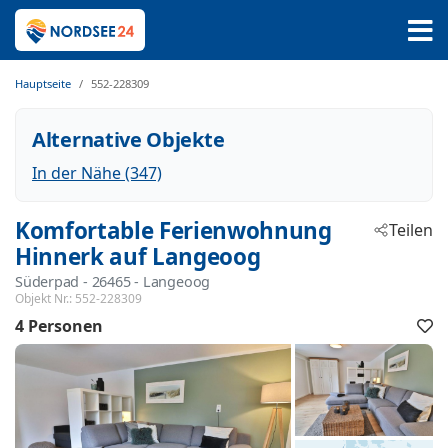
Hauptseite
552-228309
Alternative Objekte
In der Nähe (347)
Komfortable Ferienwohnung
Teilen
Hinnerk auf Langeoog
Süderpad
 - 26465
 - Langeoog
Objekt Nr.:
552-228309
4 Personen
F
h