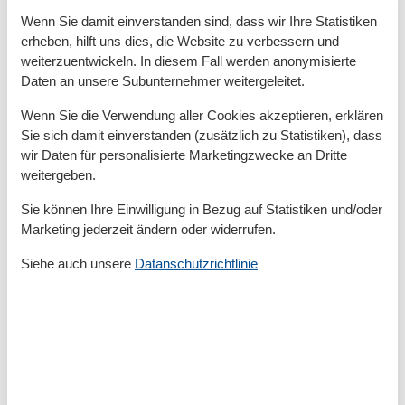
Anzahl der Duschen
1
Wenn Sie damit einverstanden sind, dass wir Ihre Statistiken
Badezimmerfenster
erheben, hilft uns dies, die Website zu verbessern und
Dusche
weiterzuentwickeln. In diesem Fall werden anonymisierte
Handtücher
Daten an unsere Subunternehmer weitergeleitet.
Haartrockner
Waschbecken
Wenn Sie die Verwendung aller Cookies akzeptieren, erklären
WC
Sie sich damit einverstanden (zusätzlich zu Statistiken), dass
Wäschetrockner
wir Daten für personalisierte Marketingzwecke an Dritte
Basic
weitergeben.
Anzahl der Stockwerke
1
Sie können Ihre Einwilligung in Bezug auf Statistiken und/oder
Kinder willkommen
Marketing jederzeit ändern oder widerrufen.
Nichtraucher
Quadratmeter
75 m²
Siehe auch unsere
Datanschutzrichtlinie
Zimmer
2
Draußen
Garten
Gartenmöbel
Liegewiese
Terrasse