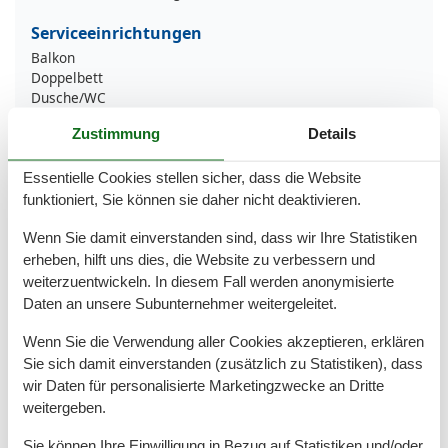
Serviceeinrichtungen
Balkon
Doppelbett
Dusche/WC
Frühstücksservice
Zustimmung
Details
Handtücher
Internet - WLAN
Küche (offen)
Essentielle Cookies stellen sicher, dass die Website
Kühlschrank
funktioniert, Sie können sie daher nicht deaktivieren.
Mikrowelle
Nichtraucher
Wenn Sie damit einverstanden sind, dass wir Ihre Statistiken
Schlafsofa
erheben, hilft uns dies, die Website zu verbessern und
Spülmaschine
weiterzuentwickeln. In diesem Fall werden anonymisierte
Strandkorb (persönlich)
Daten an unsere Subunternehmer weitergeleitet.
Tiere nicht erlaubt
TV
Wenn Sie die Verwendung aller Cookies akzeptieren, erklären
Waschmaschine
Sie sich damit einverstanden (zusätzlich zu Statistiken), dass
Wäschetrockner
wir Daten für personalisierte Marketingzwecke an Dritte
weitergeben.
Umliegende einrichtungen
Fahrradunterstellmöglichkeit
Sie können Ihre Einwilligung in Bezug auf Statistiken und/oder