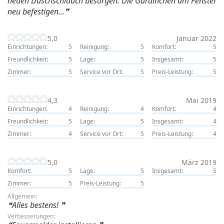
neuen Duschschlauch besorgen. Die Gardinchen am Fenster
neu befestigen...
5,0
Januar 2022
Einrichtungen:
5
Reinigung:
5
Komfort:
5
Freundlichkeit:
5
Lage:
5
Insgesamt:
5
Zimmer:
5
Service vor Ort:
5
Preis-Leistung:
5
4,3
Mai 2019
Einrichtungen:
4
Reinigung:
4
Komfort:
4
Freundlichkeit:
5
Lage:
5
Insgesamt:
4
Zimmer:
4
Service vor Ort:
5
Preis-Leistung:
4
5,0
März 2019
Komfort:
5
Lage:
5
Insgesamt:
5
Zimmer:
5
Preis-Leistung:
5
Allgemein:
Alles bestens!
Verbesserungen: