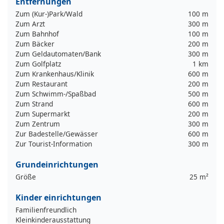
Entfernungen
Zum (Kur-)Park/Wald
100 m
Zum Arzt
300 m
Zum Bahnhof
100 m
Zum Bäcker
200 m
Zum Geldautomaten/Bank
300 m
Zum Golfplatz
1 km
Zum Krankenhaus/Klinik
600 m
Zum Restaurant
200 m
Zum Schwimm-/Spaßbad
500 m
Zum Strand
600 m
Zum Supermarkt
200 m
Zum Zentrum
300 m
Zur Badestelle/Gewässer
600 m
Zur Tourist-Information
300 m
Grundeinrichtungen
Größe
25 m²
Kinder einrichtungen
Familienfreundlich
Kleinkinderausstattung