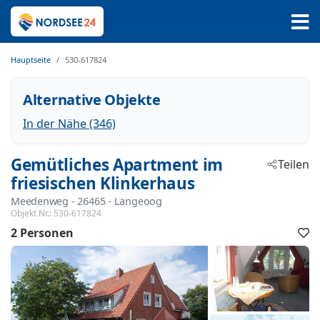
Hauptseite
530-617824
Alternative Objekte
In der Nähe (346)
Gemütliches Apartment im
Teilen
friesischen Klinkerhaus
Meedenweg
 - 26465
 - Langeoog
Objekt Nr.:
530-617824
2 Personen
F
h