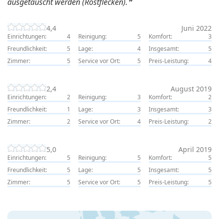
ausgetauscht werden (Rostflecken).
4,4
Juni 2022
Einrichtungen:
4
Reinigung:
5
Komfort:
3
Freundlichkeit:
5
Lage:
4
Insgesamt:
5
Zimmer:
5
Service vor Ort:
5
Preis-Leistung:
4
2,4
August 2019
Einrichtungen:
2
Reinigung:
3
Komfort:
2
Freundlichkeit:
1
Lage:
3
Insgesamt:
3
Zimmer:
2
Service vor Ort:
4
Preis-Leistung:
2
5,0
April 2019
Einrichtungen:
5
Reinigung:
5
Komfort:
5
Freundlichkeit:
5
Lage:
5
Insgesamt:
5
Zimmer:
5
Service vor Ort:
5
Preis-Leistung:
5