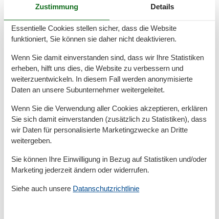
Kleinkinderausstattung
Zustimmung
Details
Spielplatz
Essentielle Cookies stellen sicher, dass die Website
Serviceeinrichtungen
funktioniert, Sie können sie daher nicht deaktivieren.
Backofen
Bad/WC
Wenn Sie damit einverstanden sind, dass wir Ihre Statistiken
BADEWANNE
erheben, hilft uns dies, die Website zu verbessern und
Bettwäsche
weiterzuentwickeln. In diesem Fall werden anonymisierte
Doppelbett
Daten an unsere Subunternehmer weitergeleitet.
Dusche
Dusche/WC
Wenn Sie die Verwendung aller Cookies akzeptieren, erklären
Frühstücksservice
Sie sich damit einverstanden (zusätzlich zu Statistiken), dass
Gefriermöglichkeit
wir Daten für personalisierte Marketingzwecke an Dritte
Handtücher
weitergeben.
Hochstuhl
Internet - WLAN
Sie können Ihre Einwilligung in Bezug auf Statistiken und/oder
Kabel / Sat
Marketing jederzeit ändern oder widerrufen.
Kamin/-ofen
Küche (offen)
Siehe auch unsere
Datanschutzrichtlinie
Kühlschrank
Mehrere Schlafzimmer
Mikrowelle