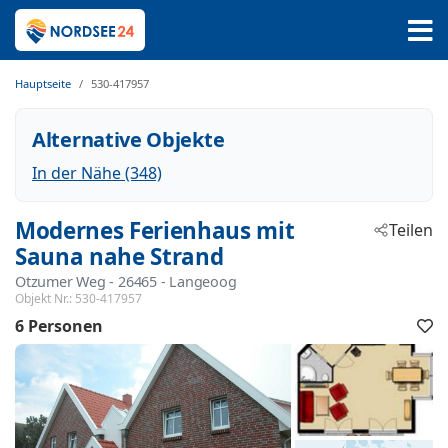
Hauptseite
530-417957
Alternative Objekte
In der Nähe (348)
Modernes Ferienhaus mit
Teilen
Sauna nahe Strand
Otzumer Weg
 - 26465
 - Langeoog
Objekt Nr.:
530-417957
6 Personen
F
h