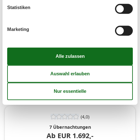
45
Statistiken
Frei
Nicht frei
Ankunft möglich
Marketing
Dauer
Personen
Personen
(4,0)
7 Übernachtungen
Ab
EUR
1.692,-