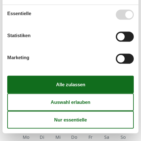
Typ
Essentielle
Ferienhaus
Statistiken
Kurzurlaub
Sie haben das ganze Jahr die Möglichkeit einen
Marketing
Kurzurlaub zu machen.
Kalender
Ankunft
August 2026
Mo
Di
Mi
Do
Fr
Sa
So