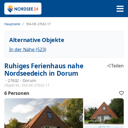
Hauptseite
354-DE-27632-17
Alternative Objekte
In der Nähe (523)
Ruhiges Ferienhaus nahe
Teilen
Nordseedeich in Dorum
 - 27632
 - Dorum
Objekt Nr.:
354-DE-27632-17
6 Personen
F
h