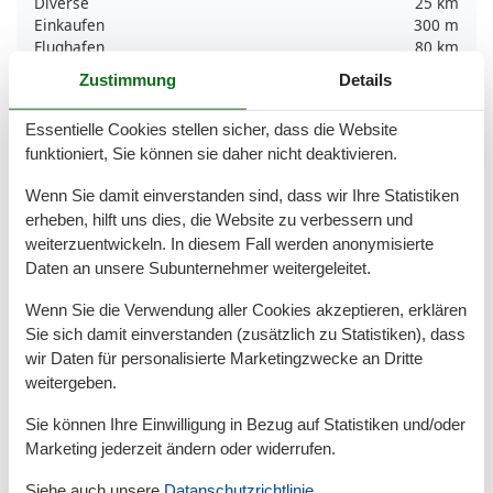
Diverse
25 km
Einkaufen
300 m
Flughafen
80 km
Fährhafen
25 km
Zustimmung
Details
Restaurants
200 m
Zentrum
300 m
Essentielle Cookies stellen sicher, dass die Website
funktioniert, Sie können sie daher nicht deaktivieren.
Kinder
Kinderbett
Wenn Sie damit einverstanden sind, dass wir Ihre Statistiken
Treppenschutzgitter
erheben, hilft uns dies, die Website zu verbessern und
weiterzuentwickeln. In diesem Fall werden anonymisierte
Küchenartikel
Daten an unsere Subunternehmer weitergeleitet.
Backofen
Eierkocher
Wenn Sie die Verwendung aller Cookies akzeptieren, erklären
Gefrierfach
Sie sich damit einverstanden (zusätzlich zu Statistiken), dass
Grill
wir Daten für personalisierte Marketingzwecke an Dritte
Kaffeemaschine
weitergeben.
Kocher
Kühlschrank
Sie können Ihre Einwilligung in Bezug auf Statistiken und/oder
Microwelle
Marketing jederzeit ändern oder widerrufen.
Rührgerät
Spülmaschine
Siehe auch unsere
Datanschutzrichtlinie