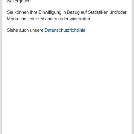
weitergeben.
Schlafzimmer
Separate Küche
Sie können Ihre Einwilligung in Bezug auf Statistiken und/oder
Terrasse
Marketing jederzeit ändern oder widerrufen.
Tiere willkommen
Toaster
Siehe auch unsere
Datanschutzrichtlinie
TV
Wäschetrockner
Umliegende einrichtungen
Fahrradunterstellmöglichkeit
Garten zur Nutzung
Parkplatz
Unterkünfte
Internet im öff. Bereich
Kurzurlaub
Sie haben das ganze Jahr die Möglichkeit einen