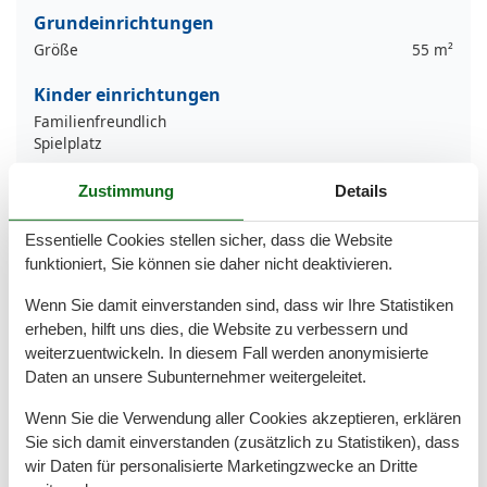
Grundeinrichtungen
Größe
55 m²
Kinder einrichtungen
Familienfreundlich
Spielplatz
Serviceeinrichtungen
Zustimmung
Details
Auf dem Boden
Backofen
Essentielle Cookies stellen sicher, dass die Website
Bettwäsche
funktioniert, Sie können sie daher nicht deaktivieren.
Dusche/WC
Fließend Wasser
Wenn Sie damit einverstanden sind, dass wir Ihre Statistiken
Gefriermöglichkeit
erheben, hilft uns dies, die Website zu verbessern und
Handtücher
weiterzuentwickeln. In diesem Fall werden anonymisierte
Haustiere erlaubt oder auf Anfrage
Daten an unsere Subunternehmer weitergeleitet.
Hochstuhl
Internet - WLAN
Wenn Sie die Verwendung aller Cookies akzeptieren, erklären
Kabel / Sat
Sie sich damit einverstanden (zusätzlich zu Statistiken), dass
Mikrowelle
wir Daten für personalisierte Marketingzwecke an Dritte
Radio