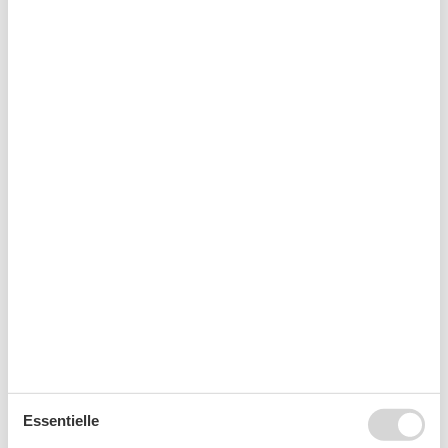
45
November 2026
Mo
Di
Mi
Do
Fr
Sa
So
44
1
45
2
3
4
5
6
7
8
46
9
10
11
12
13
14
15
47
16
17
18
19
20
21
22
48
23
24
25
26
27
28
29
49
30
Frei
Nicht frei
Ankunft möglich
Dauer
Essentielle