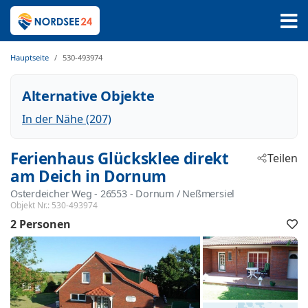
Hauptseite
530-493974
Alternative Objekte
In der Nähe (207)
Ferienhaus Glücksklee direkt
Teilen
am Deich in Dornum
Osterdeicher Weg
 - 26553
 - Dornum / Neßmersiel
Objekt Nr.:
530-493974
2 Personen
F
h