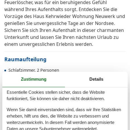
Feuerlöscher, was für ein beruhigendes Gefühl
während Ihres Aufenthalts sorgt. Entdecken Sie die
Vorzüge des Haus Kehrwieder Wohnung Neuwerk und
genießen Sie unvergessliche Tage an der Nordsee.
Sichern Sie sich Ihren Aufenthalt in dieser charmanten
Unterkunft und lassen Sie Ihren nächsten Urlaub zu
einem unvergesslichen Erlebnis werden.
Raumaufteilung
Schlafzimmer, 2 Personen
Kleiderschrank
Zustimmung
Details
Doppelbett
Wohnzimmer, 2 Personen
Essentielle Cookies stellen sicher, dass die Website
Kleiderschrank
funktioniert, Sie können sie daher nicht deaktivieren.
Kleine Doppelcouch
Wenn Sie damit einverstanden sind, dass wir Ihre Statistiken
erheben, hilft uns dies, die Website zu verbessern und
Gesamte Ausstattung
weiterzuentwickeln. In diesem Fall werden anonymisierte
Daten an unsere Subunternehmer weitergeleitet.