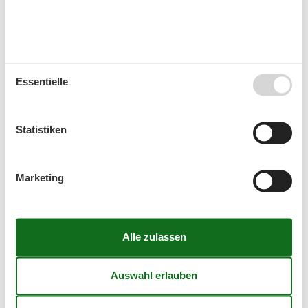
Ankunft
August 2026
Essentielle
Mo
Di
Mi
Do
Fr
Sa
So
31
1
2
Statistiken
32
3
4
5
6
7
8
9
33
10
11
12
13
14
15
16
Marketing
34
17
18
19
20
21
22
23
35
24
25
26
27
28
29
30
36
31
September 2026
Mo
Di
Mi
Do
Fr
Sa
So