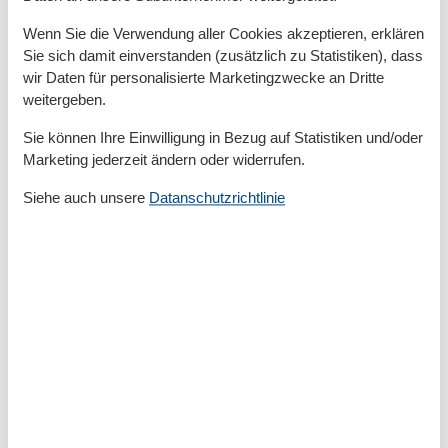
Bad
Wenn Sie die Verwendung aller Cookies akzeptieren, erklären
Badezimmerfenster
Sie sich damit einverstanden (zusätzlich zu Statistiken), dass
Dusche
wir Daten für personalisierte Marketingzwecke an Dritte
Waschbecken
weitergeben.
WC
Sie können Ihre Einwilligung in Bezug auf Statistiken und/oder
Basic
Marketing jederzeit ändern oder widerrufen.
Kinder willkommen
Nichtraucher
Siehe auch unsere
Datanschutzrichtlinie
Quadratmeter
49 m²
Zimmer
2
Draußen
Anzahl der Parkplätze
1
Garten
Gartenmöbel
Liegewiese
Privater P-Platz
Terrasse
Entfernung