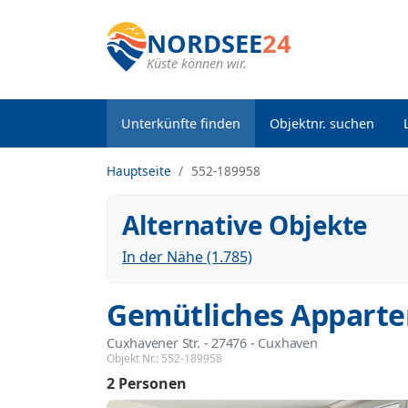
NORDSEE
24
Küste können wir.
Unterkünfte finden
Objektnr. suchen
Hauptseite
552-189958
Alternative Objekte
In der Nähe (1.785)
Gemütliches Apparte
Cuxhavener Str.
 - 27476
 - Cuxhaven
Objekt Nr.:
552-189958
2 Personen