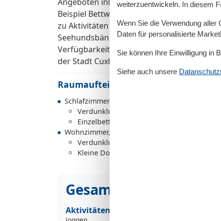
Angeboten inklusive. Zu dieser Unterkunft
weiterzuentwickeln. In diesem F
Beispiel Bettwäsche, Handtücher, Kinderstuh
Wenn Sie die Verwendung aller Co
zu Aktivitäten wie zum Beispiel Schiffstou
Daten für personalisierte Marke
Seehundsbänken haben, sind wir euer erste
Verfügbarkeit einen Strandkorb oder Fahrr
Sie können Ihre Einwilligung in 
der Stadt Cuxhaven wird separat berechnet 
Siehe auch unsere
Datanschutzri
Raumaufteilung
Schlafzimmer, 1 Person
Verdunklungsvorhänge
Einzelbett
Wohnzimmer, 2 Personen
Verdunklungsvorhänge, Kleiderschrank
Kleine Doppelcouch (Offenes Fußteil)
Gesamte Ausstattung
Aktivitäten
Joggen