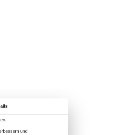
ails
ren.
verbessern und