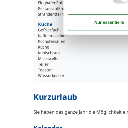
FlughafenEntfernung
10198
RestaurantEntfernung
3
Strandentfernung
7
Küche
Gefrierfach
Kaffeemaschine
Kochutensilien
Küche
Kühlschrank
Microwelle
Teller
Toaster
Wasserkocher
Kurzurlaub
Sie haben das ganze Jahr die Möglichkeit e