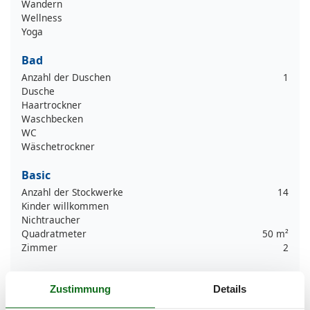
Wandern
Wellness
Yoga
Bad
Anzahl der Duschen
1
Dusche
Haartrockner
Waschbecken
WC
Wäschetrockner
Basic
Anzahl der Stockwerke
14
Kinder willkommen
Nichtraucher
Quadratmeter
50 m²
Zimmer
2
Draußen
Zustimmung
Details
Anzahl der Parkplätze
1
Garage