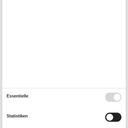
Kurzurlaub
Es besteht eine begrenzte Möglichkeit das ganze Jahr
einen Kurzurlaub zu machen, typischerweise
außerhalb der Hochsaison.
Kalender
Ankunft
September 2026
Essentielle
Mo
Di
Mi
Do
Fr
Sa
So
36
1
2
3
4
5
6
Statistiken
37
7
8
9
10
11
12
13