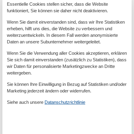
Essentielle Cookies stellen sicher, dass die Website
Privater P-Platz
Strandstuhl
funktioniert, Sie können sie daher nicht deaktivieren.
Wenn Sie damit einverstanden sind, dass wir Ihre Statistiken
Entfernung
erheben, hilft uns dies, die Website zu verbessern und
Entfernung Einkauf
3 km
weiterzuentwickeln. In diesem Fall werden anonymisierte
FlughafenEntfernung
120000 km
Daten an unsere Subunternehmer weitergeleitet.
MeerEntfernung
50 m
RestaurantEntfernung
500 m
Wenn Sie die Verwendung aller Cookies akzeptieren, erklären
StadtEntfernung
7 km
Sie sich damit einverstanden (zusätzlich zu Statistiken), dass
Strandentfernung
50 m
wir Daten für personalisierte Marketingzwecke an Dritte
Küche
weitergeben.
Backofen
Sie können Ihre Einwilligung in Bezug auf Statistiken und/oder
Gefrierfach
Marketing jederzeit ändern oder widerrufen.
Kaffeemaschine
Kochutensilien
Siehe auch unsere
Datanschutzrichtlinie
Küche
Kühlschrank
Microwelle
Spülmaschine
Teller
Toaster