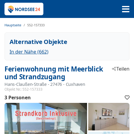
Hauptseite
552-157333
Alternative Objekte
In der Nähe (662)
Ferienwohnung mit Meerblick
Teilen
und Strandzugang
Hans-Claußen-Straße
 - 27476
 - Cuxhaven
Objekt Nr.:
552-157333
3 Personen
F
h