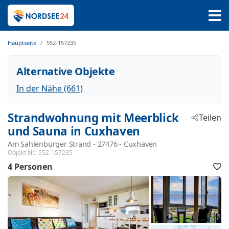
Hauptseite
552-157235
Alternative Objekte
In der Nähe (661)
Strandwohnung mit Meerblick
Teilen
und Sauna in Cuxhaven
Am Sahlenburger Strand
 - 27476
 - Cuxhaven
Objekt Nr.:
552-157235
4 Personen
F
h