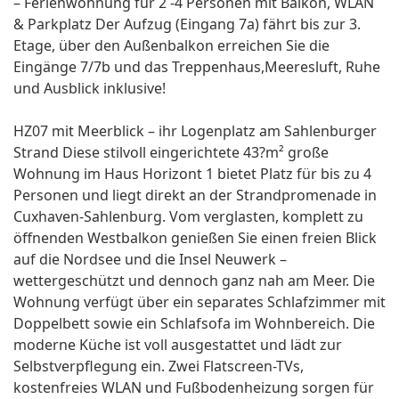
– Ferienwohnung für 2 -4 Personen mit Balkon, WLAN
& Parkplatz Der Aufzug (Eingang 7a) fährt bis zur 3.
Etage, über den Außenbalkon erreichen Sie die
Eingänge 7/7b und das Treppenhaus,Meeresluft, Ruhe
und Ausblick inklusive!
HZ07 mit Meerblick – ihr Logenplatz am Sahlenburger
Strand Diese stilvoll eingerichtete 43?m² große
Wohnung im Haus Horizont 1 bietet Platz für bis zu 4
Personen und liegt direkt an der Strandpromenade in
Cuxhaven-Sahlenburg. Vom verglasten, komplett zu
öffnenden Westbalkon genießen Sie einen freien Blick
auf die Nordsee und die Insel Neuwerk –
wettergeschützt und dennoch ganz nah am Meer. Die
Wohnung verfügt über ein separates Schlafzimmer mit
Doppelbett sowie ein Schlafsofa im Wohnbereich. Die
moderne Küche ist voll ausgestattet und lädt zur
Selbstverpflegung ein. Zwei Flatscreen-TVs,
kostenfreies WLAN und Fußbodenheizung sorgen für