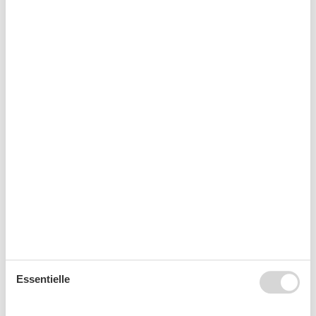
WLAN
Wohnzimmer
Wäscheständer
Kurzurlaub
Es besteht eine begrenzte Möglichkeit das ganze Jahr
einen Kurzurlaub zu machen, typischerweise
außerhalb der Hochsaison.
Kalender
Ankunft
Essentielle
August 2026