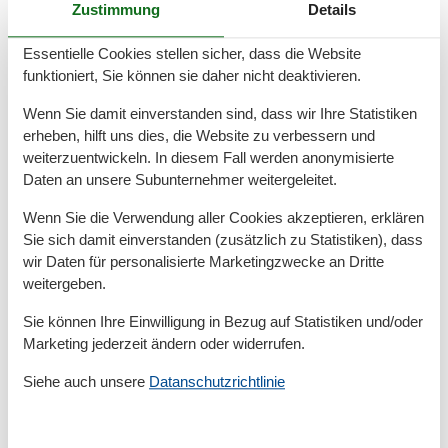
Zustimmung
Details
Anzahl der Parkplätze
1
Gartenmöbel
Privater P-Platz
Essentielle Cookies stellen sicher, dass die Website
funktioniert, Sie können sie daher nicht deaktivieren.
Entfernung
Wenn Sie damit einverstanden sind, dass wir Ihre Statistiken
Entfernung Einkauf
3,2 km
erheben, hilft uns dies, die Website zu verbessern und
FlughafenEntfernung
120000 km
MeerEntfernung
50 m
weiterzuentwickeln. In diesem Fall werden anonymisierte
RestaurantEntfernung
200 m
Daten an unsere Subunternehmer weitergeleitet.
StadtEntfernung
7,2 km
Strandentfernung
50 m
Wenn Sie die Verwendung aller Cookies akzeptieren, erklären
Sie sich damit einverstanden (zusätzlich zu Statistiken), dass
Küche
wir Daten für personalisierte Marketingzwecke an Dritte
Backofen
weitergeben.
Gefrierfach
Sie können Ihre Einwilligung in Bezug auf Statistiken und/oder
Kaffeemaschine
Kochutensilien
Marketing jederzeit ändern oder widerrufen.
Küche
Siehe auch unsere
Datanschutzrichtlinie
Kühlschrank
Microwelle
Spülmaschine
Teller