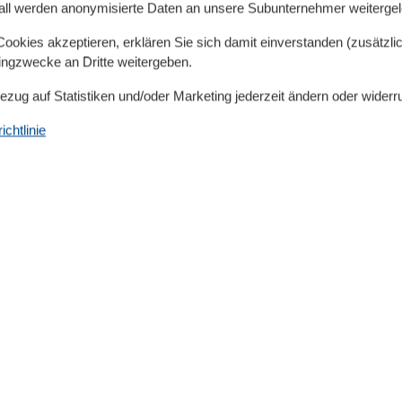
all werden anonymisierte Daten an unsere Subunternehmer weitergele
Nutzung von zwei Fahrrädern an sowie einen
einmal zu weit sein.
okies akzeptieren, erklären Sie sich damit einverstanden (zusätzlich
tingzwecke an Dritte weitergeben.
 Dieser erfolgt über unseren eigenen Anschluss.
Bezug auf Statistiken und/oder Marketing jederzeit ändern oder widerr
unsch gegen Gebühr beim Hausmeister geordert
chtlinie
atze). Die Miete erhöht sich um 5 € pro Tag.
in der Nebensaison möglich.
ingerichtete Obergeschosswohnung (70 qm) im Ortskern
Einbauküche, großzügiges Wohn- Esszimmer, zusätzliche
Schlafzimmer mit Doppelbetten. Die Wohnung ist für
rhanden. Bettwäsche und Handtücher auf Wunsch gegen
ubt, keine Katzen.