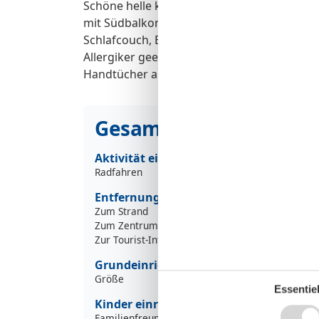
Schöne helle komfortabel und gemütlich e
mit Südbalkon, vollständig ausgestattete 
Schlafcouch, Bad mit Dusche und WC, zwei 
Allergiker geeignet. Vier Fahrräder und ei
Handtücher auf Wunsch gegen Gebühr beim 
Gesamte Ausstattung
Aktivität einrichtungen
Radfahren
Entfernungen
Zum Strand
Zum Zentrum
3
Zur Tourist-Information
6
Grundeinrichtungen
Größe
Essentiel
Kinder einrichtungen
Familienfreundlich