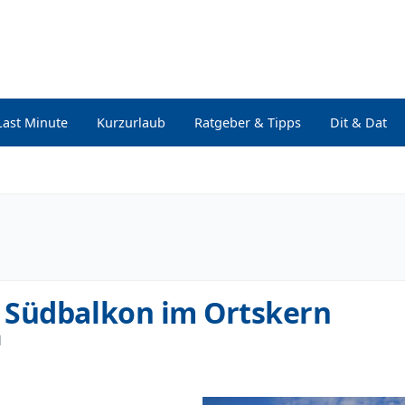
Last Minute
Kurzurlaub
Ratgeber & Tipps
Dit & Dat
 Südbalkon im Ortskern
l