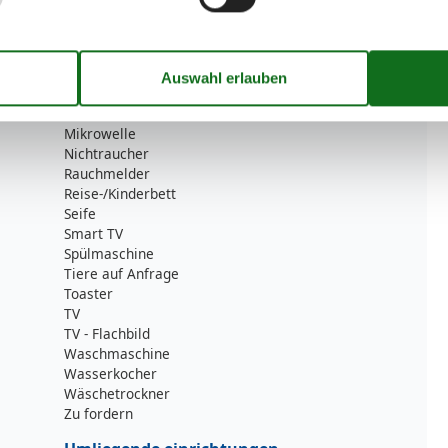
Internet - WLAN
Kabel / Sat
Kaffeemaschine
Küche (offen)
Kühlschrank
Mehrere Schlafzimmer
Mikrowelle
Nichtraucher
Rauchmelder
Reise-/Kinderbett
Seife
Smart TV
Spülmaschine
Tiere auf Anfrage
Toaster
TV
TV - Flachbild
Waschmaschine
Wasserkocher
Wäschetrockner
Zu fordern