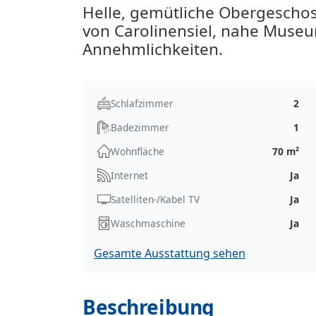
Helle, gemütliche Obergescho
von Carolinensiel, nahe Muse
Annehmlichkeiten.
Schlafzimmer
2
Badezimmer
1
Wohnfläche
70 m²
Internet
Ja
Satelliten-/Kabel TV
Ja
Waschmaschine
Ja
Gesamte Ausstattung sehen
Beschreibung