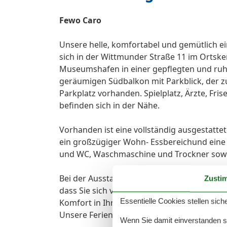
Fewo Caro
Unsere helle, komfortabel und gemütlich 
sich in der Wittmunder Straße 11 im Ortske
Museumshafen in einer gepflegten und ru
geräumigen Südbalkon mit Parkblick, der zu
Parkplatz vorhanden. Spielplatz, Ärzte, Fris
befinden sich in der Nähe.
Vorhanden ist eine vollständig ausgestatte
ein großzügiger Wohn- Essbereichund eine 
und WC, Waschmaschine und Trockner sowi
Bei der Ausstattung unserer Ferienwohnun
Zusti
dass Sie sich vom ersten Moment an wie zu
Essentielle Cookies stellen siche
Komfort in Ihrem Feriendomizil, denn uns is
Unsere Ferienwohnung bietet Ihnen alle An
Wenn Sie damit einverstanden sin