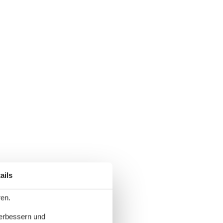
ails
ren.
verbessern und