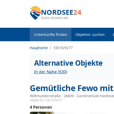
NORDSEE
24
Küste können wir.
Unterkünfte finden
Objektnr. suchen
Hauptseite
530-929277
Alternative Objekte
In der Nähe (630)
Gemütliche Fewo mit
Wittmunderstraße
 - 26409
 - Carolinensiel-Harlesie
Objekt Nr.:
530-929277
4 Personen