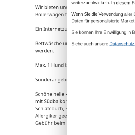
weiterzuentwickeln. In diesem F
Wir bieten unseren Gästen die kostenlose 
Bollerwagen für die Kleinen, sollte der Weg 
Wenn Sie die Verwendung aller Co
Daten für personalisierte Marke
Ein Internetzugang per WLAN ist verfügbar.
Sie können Ihre Einwilligung in 
Bettwäsche und Handtücher können auf W
Siehe auch unsere
Datanschutzri
werden.
Max. 1 Hund ist auf Anfrage erlaubt (keine K
Sonderangebote (z.B.: für Kururlaub) sind 
Schöne helle komfortabel und gemütlich e
mit Südbalkon, vollständig ausgestattete 
Schlafcouch, Bad mit Dusche und WC, zwei 
Allergiker geeignet. 2 Fahrräder sind vo
Gebühr beim Hausmeister. Max. 1 Hund erla