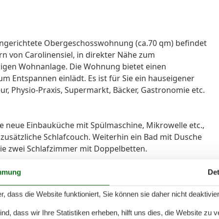
eingerichtete Obergeschosswohnung (ca.70 qm) befindet
rn von Carolinensiel, in direkter Nähe zum
higen Wohnanlage. Die Wohnung bietet einen
m Entspannen einlädt. Es ist für Sie ein hauseigener
eur, Physio-Praxis, Supermarkt, Bäcker, Gastronomie etc.
te neue Einbauküche mit Spülmaschine, Mikrowelle etc.,
zusätzliche Schlafcouch. Weiterhin ein Bad mit Dusche
e zwei Schlafzimmer mit Doppelbetten.
g haben wir ein besonderes Augenmerk daraufgelegt,
mmung
Det
 Hause fühlen können. Wir sorgen für den vollen
r, dass die Website funktioniert, Sie können sie daher nicht deaktivie
t es wichtig, dass Sie sich rundherum wohl fühlen.
nehmlichkeiten, die Sie von daheim kennen.
d, dass wir Ihre Statistiken erheben, hilft uns dies, die Website zu 