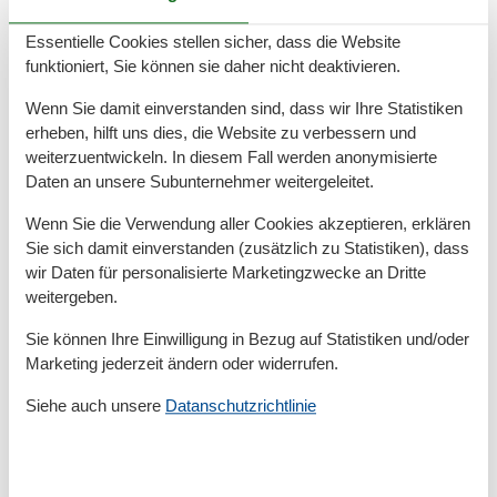
Grundeinrichtungen
Essentielle Cookies stellen sicher, dass die Website
funktioniert, Sie können sie daher nicht deaktivieren.
Größe
60 m²
Wenn Sie damit einverstanden sind, dass wir Ihre Statistiken
Kinder einrichtungen
erheben, hilft uns dies, die Website zu verbessern und
Familienfreundlich
weiterzuentwickeln. In diesem Fall werden anonymisierte
Daten an unsere Subunternehmer weitergeleitet.
Serviceeinrichtungen
Backofen
Wenn Sie die Verwendung aller Cookies akzeptieren, erklären
Doppelbett
Sie sich damit einverstanden (zusätzlich zu Statistiken), dass
Dusche/WC
wir Daten für personalisierte Marketingzwecke an Dritte
Etagenbett
weitergeben.
Gefriermöglichkeit
Haustiere erlaubt oder auf Anfrage
Sie können Ihre Einwilligung in Bezug auf Statistiken und/oder
Heizung
Marketing jederzeit ändern oder widerrufen.
Hochstuhl
Kabel / Sat
Siehe auch unsere
Datanschutzrichtlinie
Kühlschrank
Mehrere Schlafzimmer
Mikrowelle
Nichtraucher