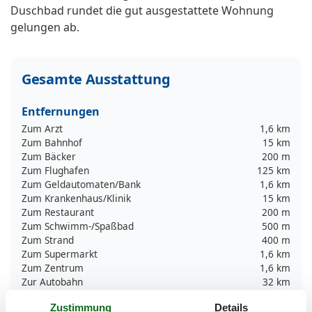
Duschbad rundet die gut ausgestattete Wohnung
gelungen ab.
Gesamte Ausstattung
Entfernungen
Zum Arzt
1,6 km
Zum Bahnhof
15 km
Zum Bäcker
200 m
Zum Flughafen
125 km
Zum Geldautomaten/Bank
1,6 km
Zum Krankenhaus/Klinik
15 km
Zum Restaurant
200 m
Zum Schwimm-/Spaßbad
500 m
Zum Strand
400 m
Zum Supermarkt
1,6 km
Zum Zentrum
1,6 km
Zur Autobahn
32 km
Zur Bushaltestelle
400 m
Zustimmung
Details
Zur Tourist-Information
500 m