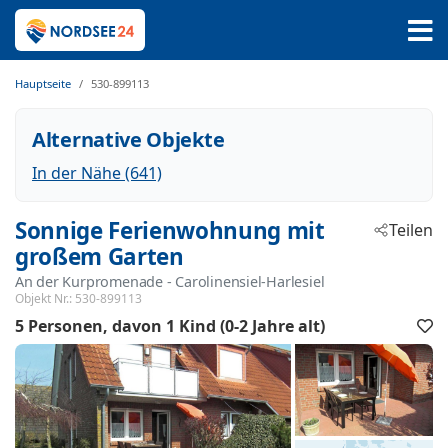
Hauptseite
530-899113
Alternative Objekte
In der Nähe (641)
Sonnige Ferienwohnung mit
Teilen
großem Garten
An der Kurpromenade
 - Carolinensiel-Harlesiel
 - 26409
Objekt Nr.:
530-899113
5 Personen
davon 1 Kind (0-2 Jahre alt)
F
h