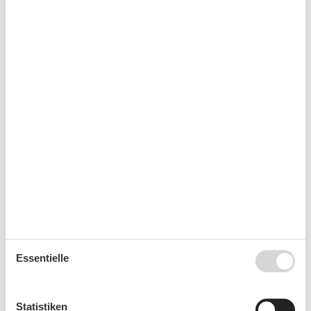
außerhalb der Hochsaison.
Kalender
Ankunft
Oktober 2026
Mo
Di
Mi
Do
Fr
Sa
So
40
1
2
3
4
41
5
6
7
8
9
10
11
42
12
13
14
15
16
17
18
Essentielle
43
19
20
21
22
23
24
25
44
26
27
28
29
30
31
Statistiken