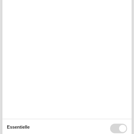
August 2026
Mo
Di
Mi
Do
Fr
Sa
So
31
1
2
32
3
4
5
6
7
8
9
33
10
11
12
13
14
15
16
34
17
18
19
20
21
22
23
35
24
25
26
27
28
29
30
36
31
September 2026
Mo
Di
Mi
Do
Fr
Sa
So
Essentielle
36
1
2
3
4
5
6