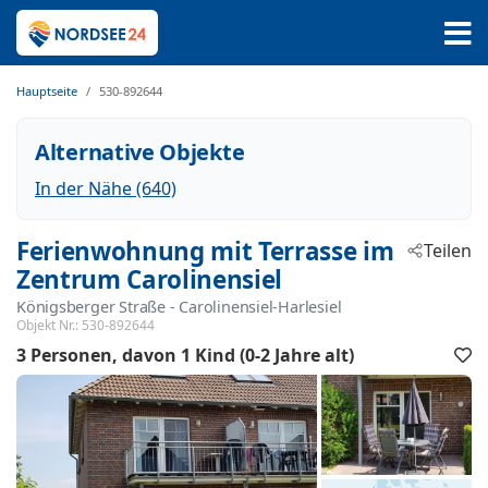
Hauptseite
530-892644
Alternative Objekte
In der Nähe (640)
Ferienwohnung mit Terrasse im
Teilen
Zentrum Carolinensiel
Königsberger Straße
 - Carolinensiel-Harlesiel
 - 26409
Objekt Nr.:
530-892644
3 Personen
davon 1 Kind (0-2 Jahre alt)
F
h