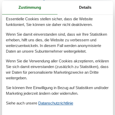
Größe
50 m²
Zustimmung
Details
Serviceeinrichtungen
Essentielle Cookies stellen sicher, dass die Website
Backofen
funktioniert, Sie können sie daher nicht deaktivieren.
Doppelbett
Dusche/WC
Wenn Sie damit einverstanden sind, dass wir Ihre Statistiken
Gefriermöglichkeit
erheben, hilft uns dies, die Website zu verbessern und
Internet - WLAN
weiterzuentwickeln. In diesem Fall werden anonymisierte
Küche (offen)
Daten an unsere Subunternehmer weitergeleitet.
Kühlschrank
Mikrowelle
Wenn Sie die Verwendung aller Cookies akzeptieren, erklären
Nichtraucher
Sie sich damit einverstanden (zusätzlich zu Statistiken), dass
Schlafzimmer
Spülmaschine
wir Daten für personalisierte Marketingzwecke an Dritte
Terrasse
weitergeben.
Tiere nicht erlaubt
TV - Flachbild
Sie können Ihre Einwilligung in Bezug auf Statistiken und/oder
Waschmaschine
Marketing jederzeit ändern oder widerrufen.
Umliegende einrichtungen
Siehe auch unsere
Datanschutzrichtlinie
Fahrradunterstellmöglichkeit
Garten zur Nutzung