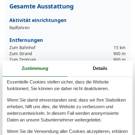
Gesamte Ausstattung
Aktivität einrichtungen
Radfahren
Entfernungen
Zum Bahnhof
15 km
Zum Strand
900 m
Zum Zentrum
900 m
Zur Autobahn
20 km
Zustimmung
Details
Zur Bushaltestelle
500 m
Essentielle Cookies stellen sicher, dass die Website
Grundeinrichtungen
funktioniert, Sie können sie daher nicht deaktivieren.
Größe
70 m²
Wenn Sie damit einverstanden sind, dass wir Ihre Statistiken
Kinder einrichtungen
erheben, hilft uns dies, die Website zu verbessern und
Familienfreundlich
weiterzuentwickeln. In diesem Fall werden anonymisierte
Daten an unsere Subunternehmer weitergeleitet.
Serviceeinrichtungen
Doppelbett
Wenn Sie die Verwendung aller Cookies akzeptieren, erklären