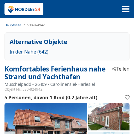
Hauptseite
530-824942
Alternative Objekte
In der Nähe (642)
Komfortables Ferienhaus nahe
Teilen
Strand und Yachthafen
Muschelpadd
 - 26409
 - Carolinensiel-Harlesiel
Objekt Nr.:
530-824942
5 Personen
davon 1 Kind (0-2 Jahre alt)
F
h