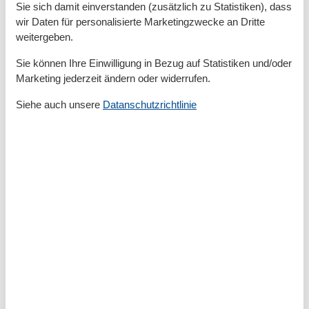
Dusche/WC
Sie sich damit einverstanden (zusätzlich zu Statistiken), dass
Einzelbett
wir Daten für personalisierte Marketingzwecke an Dritte
Gefriermöglichkeit
weitergeben.
Hochstuhl
Insektenschutz/Gaze
Sie können Ihre Einwilligung in Bezug auf Statistiken und/oder
Internet - WLAN
Marketing jederzeit ändern oder widerrufen.
Kaffeemaschine
Küche (offen)
Siehe auch unsere
Datanschutzrichtlinie
Kühlschrank
Mehrere Schlafzimmer
Mikrowelle
Nichtraucher
Reise-/Kinderbett
Spülmaschine
Terrasse
Tiere nicht erlaubt
Toaster
TV - Flachbild
Waschmaschine
Wasserkocher
Zusätzliches Bad