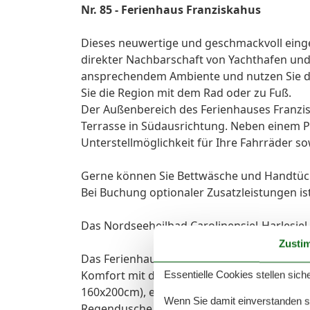
Nr. 85 - Ferienhaus Franziskahus
Dieses neuwertige und geschmackvoll einger
direkter Nachbarschaft von Yachthafen und
ansprechendem Ambiente und nutzen Sie di
Sie die Region mit dem Rad oder zu Fuß.
Der Außenbereich des Ferienhauses Franzis
Terrasse in Südausrichtung. Neben einem Pa
Unterstellmöglichkeit für Ihre Fahrräder s
Gerne können Sie Bettwäsche und Handtüch
Bei Buchung optionaler Zusatzleistungen is
Das Nordseeheilbad Carolinensiel-Harlesiel
Zusti
Das Ferienhaus Franziskahus bietet auf ca.
Komfort mit durchdachter Ausstattung. Zw
Essentielle Cookies stellen siche
160x200cm), ein Etagenbett mit extrabreiter
Wenn Sie damit einverstanden sin
Regendusche mit WLAN-Badradios sowie ein