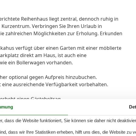
ichtete Reihenhaus liegt zentral, dennoch ruhig in
 Kurzentrum. Verbringen Sie Ihren Urlaub in
e zahlreichen Möglichkeiten zur Erholung. Erkunden
kahus verfügt über einen Garten mit einer möblierte
rkplatz direkt am Haus, ist auch eine
owie ein Bollerwagen vorhanden.
er optional gegen Aufpreis hinzubuchen.
t eine ausreichende Verfügbarkeit vorbehalten.
 erhebt einen Gästebeitrag.
mmung
Det
 86 m² Platz für bis zu 6 Personen und vereint modernen
ei gemütliche Boxspringbetten (180x200cm u.
r, dass die Website funktioniert, Sie können sie daher nicht deaktivie
 Liegefläche unten (120cm), zwei barrierefreie Bäder mit
d, dass wir Ihre Statistiken erheben, hilft uns dies, die Website zu 
e private Sauna sorgen für pure Erholung.