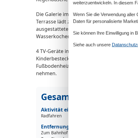
weiterzuentwickeln. In diesem F
Die Galerie im Dachboden kann auch als Spi
Wenn Sie die Verwendung aller Co
Terrasse lädt zum Entspannen, Essen oder e
Daten für personalisierte Marke
ausgestattete offene Küche, u.a. mit Kaffee
Sie können Ihre Einwilligung in 
Wasserkocher, Backofen, Mikrowelle, Geschi
Siehe auch unsere
Datanschutzri
4 TV-Geräte im Wohn- u. Schlafbereich, kos
Kinderbesteck und Spielzeug runden das A
Fußbodenheizung im gesamten Ferienhaus. 
nehmen.
Gesamte Ausstattung
Aktivität einrichtungen
Radfahren
Entfernungen
Zum Bahnhof
1