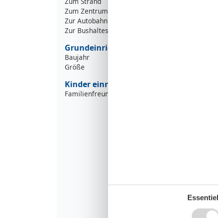
Zum Strand
9
Zum Zentrum
9
Zur Autobahn
2
Zur Bushaltestelle
5
Grundeinrichtungen
Baujahr
Größe
Kinder einrichtungen
Familienfreundlich
Essentiel