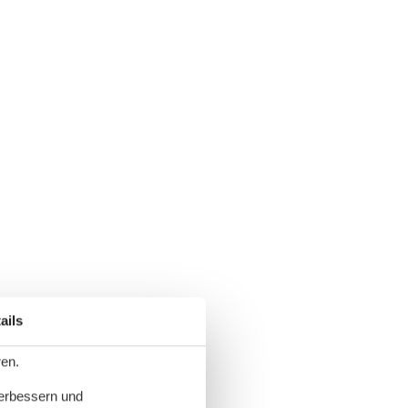
ails
ren.
verbessern und