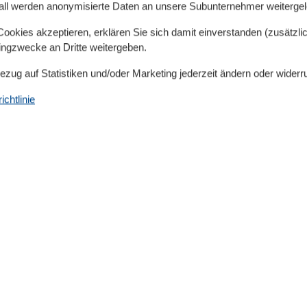
all werden anonymisierte Daten an unsere Subunternehmer weitergele
elfläche für Kinder genutzt werden. Die sonnige
okies akzeptieren, erklären Sie sich damit einverstanden (zusätzlich
in Glas Wein am Abend ein, während die voll
tingzwecke an Dritte weitergeben.
maschine, Eierkocher, Toaster, Waffeleisen, Handmixer,
Bezug auf Statistiken und/oder Marketing jederzeit ändern oder widerr
rrspüler, Tiefkühlfach, keine Wünsche offenlässt.
chtlinie
tenfreies WLAN sowie Kinderbett, Hochstuhl,
ngebot ab. Für zusätzlichen Wohnkomfort sorgt eine
Gerne können Sie auch Ihren Hund mit in den Urlaub
Serviceeinrichtungen
Backofen
Bügelbrett
Doppelbett
5 km
Dusche/WC