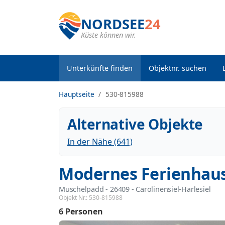
NORDSEE
24
Küste können wir.
Unterkünfte finden
Objektnr. suchen
Hauptseite
530-815988
Alternative Objekte
In der Nähe (641)
Modernes Ferienhaus 
Muschelpadd
 - 26409
 - Carolinensiel-Harlesiel
Objekt Nr.:
530-815988
6 Personen