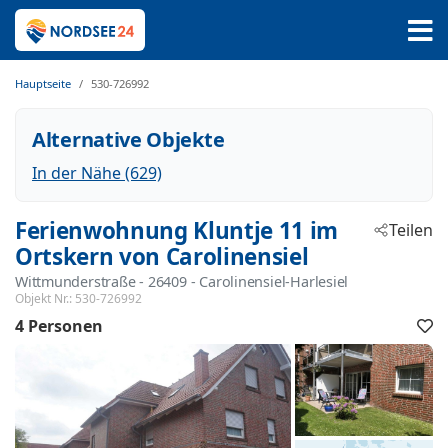
Hauptseite
530-726992
Alternative Objekte
In der Nähe (629)
Ferienwohnung Kluntje 11 im
Teilen
Ortskern von Carolinensiel
Wittmunderstraße
 - 26409
 - Carolinensiel-Harlesiel
Objekt Nr.:
530-726992
4 Personen
F
h