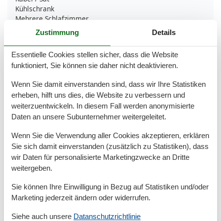
Kühlschrank
Mehrere Schlafzimmer
Mikrowelle
Zustimmung
Details
Nichtraucher
Separate Küche
Essentielle Cookies stellen sicher, dass die Website
Terrasse
funktioniert, Sie können sie daher nicht deaktivieren.
Tiere auf Anfrage
TV
Wenn Sie damit einverstanden sind, dass wir Ihre Statistiken
TV - Flachbild
erheben, hilft uns dies, die Website zu verbessern und
Waschmaschine
weiterzuentwickeln. In diesem Fall werden anonymisierte
Wäschetrockner
Daten an unsere Subunternehmer weitergeleitet.
Umliegende einrichtungen
Wenn Sie die Verwendung aller Cookies akzeptieren, erklären
Fahrradunterstellmöglichkeit
Sie sich damit einverstanden (zusätzlich zu Statistiken), dass
Garten zur Nutzung
wir Daten für personalisierte Marketingzwecke an Dritte
Parkplatz
weitergeben.
Unterkünfte
Sie können Ihre Einwilligung in Bezug auf Statistiken und/oder
Fahrradraum abschließbar
Marketing jederzeit ändern oder widerrufen.
Internet im öff. Bereich
Nichtraucherhaus
Siehe auch unsere
Datanschutzrichtlinie