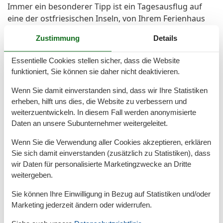
Immer ein besonderer Tipp ist ein Tagesausflug auf
eine der ostfriesischen Inseln, von Ihrem Ferienhaus
aus am besten ab Harlesiel nach Wangerooge mit
Zustimmung
Details
seinem schönen Leuchtturm. Oder Sie starten einfach
mal von unserem kleinen Flugplatz aus zu einem
Essentielle Cookies stellen sicher, dass die Website
Rundflug über Deiche, Nordsee und Inseln:
funktioniert, Sie können sie daher nicht deaktivieren.
Ein unvergesslicher Urlaub an der Nordsee erwartet
Sie!
Wenn Sie damit einverstanden sind, dass wir Ihre Statistiken
erheben, hilft uns dies, die Website zu verbessern und
Herzlich willkommen an der Nordsee im Nordseebad
weiterzuentwickeln. In diesem Fall werden anonymisierte
mit den drei Häfen! Herzlich willkommen in
Daten an unsere Subunternehmer weitergeleitet.
Carolinensiel und Harlesiel!
Wenn Sie die Verwendung aller Cookies akzeptieren, erklären
Größe ca. 69 Quadratmeter, Wohnzimmer, Küche,
Sie sich damit einverstanden (zusätzlich zu Statistiken), dass
Esszimmer, Schlafzimmer, zweites separates
wir Daten für personalisierte Marketingzwecke an Dritte
Schlafzimmer/Kinderzimmer, Badezimmer mit Dusche,
weitergeben.
Waschtisch und WC, separates zweites WC mit
Sie können Ihre Einwilligung in Bezug auf Statistiken und/oder
Waschtisch, Erdgeschoss, Obergeschoss, Terrasse,
Marketing jederzeit ändern oder widerrufen.
Koffer-/Abstellraum, optimal für 2 bis 4 Personen und
zusätzlich ein Kleinkind.