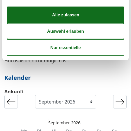
Nichtraucherhaus
Wanderfreundlich
Kurzurlaub
Zur Zeit werden keine Kurzulaube angeboten. Das
bedeutet meistens, dass ein Kurzurlaub in der
Hochsaison nicht möglich ist.
Kalender
Ankunft
September 2026
Mo
Di
Mi
Do
Fr
Sa
So