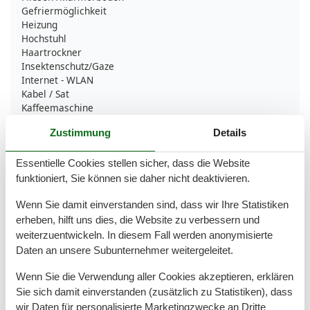
Gefriermöglichkeit
Heizung
Hochstuhl
Haartrockner
Insektenschutz/Gaze
Internet - WLAN
Kabel / Sat
Kaffeemaschine
Kühlschrank
Zustimmung
Details
Mikrowelle
Nichtraucher
Rauchmelder
Essentielle Cookies stellen sicher, dass die Website
Reinigungsutensilien
funktioniert, Sie können sie daher nicht deaktivieren.
Reise-/Kinderbett
Schlafzimmer
Wenn Sie damit einverstanden sind, dass wir Ihre Statistiken
Seife
erheben, hilft uns dies, die Website zu verbessern und
Separate Küche
weiterzuentwickeln. In diesem Fall werden anonymisierte
Spülmaschine
Daten an unsere Subunternehmer weitergeleitet.
Teppichboden
Tiere nicht erlaubt
Wenn Sie die Verwendung aller Cookies akzeptieren, erklären
Toaster
Sie sich damit einverstanden (zusätzlich zu Statistiken), dass
Toilettenpapier
wir Daten für personalisierte Marketingzwecke an Dritte