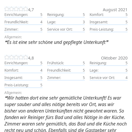
4,7
August 2021
Einrichtungen:
5
Reinigung:
5
Komfort:
5
Freundlichkeit:
4
Lage:
3
Insgesamt:
5
Zimmer:
5
Service vor Ort:
5
Preis-Leistung:
5
Allgemein:
Es ist eine sehr schöne und gepflegte Unterkunft
4,8
Oktober 2020
Einrichtungen:
5
Frühstück:
5
Reinigung:
5
Komfort:
4
Freundlichkeit:
5
Lage:
5
Insgesamt:
5
Zimmer:
5
Service vor Ort:
4
Preis-Leistung:
5
Allgemein:
Wir hatten dort eine sehr gemütliche Unterkunft! Es war
super sauber und alles nötige bereits vor Ort, was wir
bisher von anderen Unterkünften nicht gewohnt waren. So
fanden wir Reiniger fürs Bad und alles Nötige in der Küche.
Zimmer waren sehr gemütlich, das Bad und die Küche noch
recht neu und schön. Ebenfalls sind die Gastgeber sehr