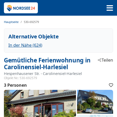
Hauptseite
530-692579
Alternative Objekte
In der Nähe (624)
Gemütliche Ferienwohnung in
Teilen
Carolinensiel-Harlesiel
Hespenhausener Str.
 - Carolinensiel-Harlesiel
 - 26409
Objekt Nr.:
530-692579
3 Personen
F
h