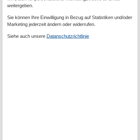
TV
weitergeben.
TV - Flachbild
Wasserkocher
Sie können Ihre Einwilligung in Bezug auf Statistiken und/oder
Marketing jederzeit ändern oder widerrufen.
Umliegende einrichtungen
Fahrradunterstellmöglichkeit
Siehe auch unsere
Datanschutzrichtlinie
Parkplatz
Unterkünfte
Aufenthaltsraum
Energiespar-Beleuchtung
Fahrradraum abschließbar
Internet im öff. Bereich
Nichtraucherhaus
Radfreundlich
Wanderfreundlich
Ökologische Reinigungsmittel
Kurzurlaub