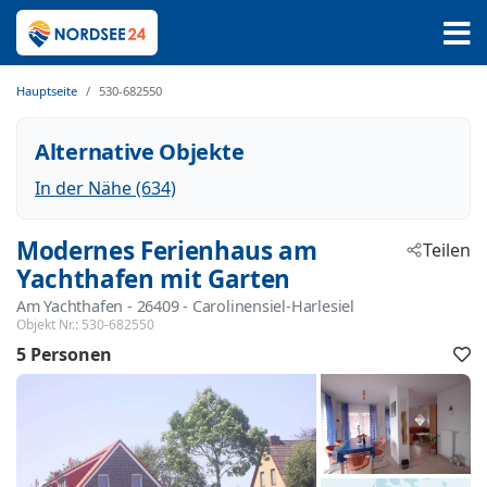
Hauptseite
530-682550
Alternative Objekte
In der Nähe (634)
Modernes Ferienhaus am
Teilen
Yachthafen mit Garten
Am Yachthafen
 - 26409
 - Carolinensiel-Harlesiel
Objekt Nr.:
530-682550
5 Personen
F
h