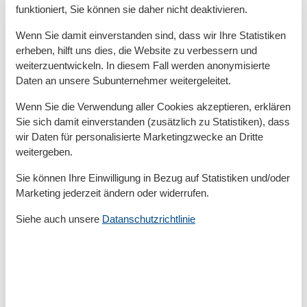
Gartenmöbel, div. Spielzeug für den Strand;
funktioniert, Sie können sie daher nicht deaktivieren.
Übernachtungspreise inklusive Endreinigung.
Bettwäsche und Handtücher bitte mitbringen, sind
Wenn Sie damit einverstanden sind, dass wir Ihre Statistiken
erheben, hilft uns dies, die Website zu verbessern und
nicht inklusive.
weiterzuentwickeln. In diesem Fall werden anonymisierte
Daten an unsere Subunternehmer weitergeleitet.
Gesamte Ausstattung
Wenn Sie die Verwendung aller Cookies akzeptieren, erklären
Sie sich damit einverstanden (zusätzlich zu Statistiken), dass
Entfernungen
wir Daten für personalisierte Marketingzwecke an Dritte
Zum Strand
800 m
weitergeben.
Zum Zentrum
2 km
Sie können Ihre Einwilligung in Bezug auf Statistiken und/oder
Zur Tourist-Information
1,2 km
Marketing jederzeit ändern oder widerrufen.
Grundeinrichtungen
Siehe auch unsere
Datanschutzrichtlinie
Baujahr
2006
Größe
90 m²
Kinder einrichtungen
Familienfreundlich