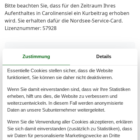
Bitte beachten Sie, dass für den Zeitraum Ihres
Aufenthaltes in Carolinensiel ein Kurbeitrag erhoben
wird. Sie erhalten dafür die Nordsee-Service-Card.
Lizenznummer: 57928
Gesamte Ausstattung
Zustimmung
Details
Entfernungen
Essentielle Cookies stellen sicher, dass die Website
Zum Bäcker
100 m
funktioniert, Sie können sie daher nicht deaktivieren.
Zum Geldautomaten/Bank
50 m
Zum Strand
2 km
Wenn Sie damit einverstanden sind, dass wir Ihre Statistiken
Zum Supermarkt
20 m
erheben, hilft uns dies, die Website zu verbessern und
Zum Zentrum
500 m
weiterzuentwickeln. In diesem Fall werden anonymisierte
Zur Bushaltestelle
300 m
Daten an unsere Subunternehmer weitergeleitet.
Zur Tourist-Information
1 km
Wenn Sie die Verwendung aller Cookies akzeptieren, erklären
Grundeinrichtungen
Sie sich damit einverstanden (zusätzlich zu Statistiken), dass
Größe
55 m²
wir Daten für personalisierte Marketingzwecke an Dritte
Jahr renoviert
2023