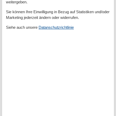
weitergeben.
Serviceeinrichtungen
Sie können Ihre Einwilligung in Bezug auf Statistiken und/oder
Backofen
Marketing jederzeit ändern oder widerrufen.
Bad/WC
Balkon
Siehe auch unsere
Datanschutzrichtlinie
Doppelbett
Dusche
Dusche/WC
Heizung
Haartrockner
Insektenschutz/Gaze
Internet - WLAN
Kabel / Sat
Kaffeemaschine
Kühlschrank
Mikrowelle
Nichtraucher
Schlafzimmer
Seife
Separate Küche
Smart TV
Streaming-Dienste