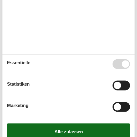
Sie haben das ganze Jahr die Möglichkeit einen
Kurzurlaub zu machen.
Kalender
Ankunft
Essentielle
August 2026
Mo
Di
Mi
Do
Fr
Sa
So
Statistiken
31
1
2
32
3
4
5
6
7
8
9
Marketing
33
10
11
12
13
14
15
16
34
17
18
19
20
21
22
23
35
24
25
26
27
28
29
30