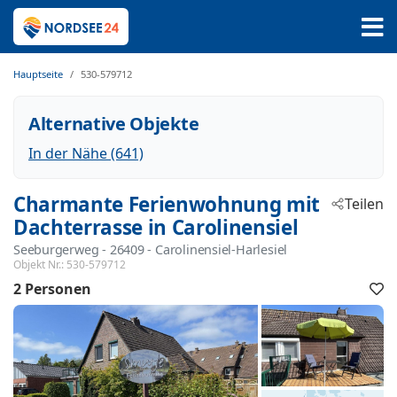
Hauptseite
530-579712
Alternative Objekte
In der Nähe (641)
Charmante Ferienwohnung mit
Teilen
Dachterrasse in Carolinensiel
Seeburgerweg
 - 26409
 - Carolinensiel-Harlesiel
Objekt Nr.:
530-579712
2 Personen
F
h